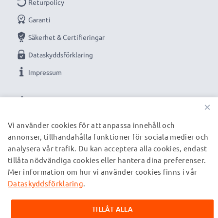
Returpolicy
Kapacitet
: 1180mAh
Garanti
Spänning
: 3.6V - 3.7V
Cellteknik
: litium Ion
Säkerhet & Certifieringar
Färg
: grå
Dataskyddsförklaring
Impressum
Optimerat för bland annat:
Nikon Coolpix P510,
Nikon Coolpix P520, Nikon Coolpix 4200, Nikon
VÅRA BETALNINGSALTERNATIV
×
Coolpix 5200, Nikon Coolpix P500, Nikon Coolpix
P100, Nikon Coolpix P90 digitalkamera / Nikon EN-
Vi använder cookies för att anpassa innehåll och
EL5 originalbatteri.
annonser, tillhandahålla funktioner för sociala medier och
VÅRA FRAKTPARTNERS
analysera vår trafik. Du kan acceptera alla cookies, endast
tillåta nödvändiga cookies eller hantera dina preferenser.
Ersättningsbatteri från CELLONIC är en prisvärd och
Mer information om hur vi använder cookies finns i vår
© subtel.se 2026
trygg strömkälla.
Alla priser är inklusive moms och exklusive fraktkostnader.
Dataskyddsförklaring
.
Observera att alla varumärken som nämns är registrerade
varumärken tillhörande deras ägare och anges på våra
TILLÅT ALLA
webbsidor enbart för att ge information om våra produkter.
★
3 års garanti
★