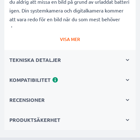
du aldrig att missa en bild på grund av urladdat batteri
igen. Din systemkamera och digitalkamera kommer
att vara redo för en bild när du som mest behöver
den.
VISA MER
Detta batteri för kameror har
lång hållbarhet
och
lämpar sig väl som
reservbatteri
för långa
TEKNISKA DETALJER
fotograferingar eller filminspelningar. Batteriet är
uppladdningsbart
och utvecklat specifikt för
KOMPATIBILITET
digitalkameror och systemkameror
för att ge dessa
rejält med kraft. Kamerabatteriet är optimerat för
Nikon Coolpix P500, Nikon Coolpix P100, Nikon
RECENSIONER
Coolpix P90 med flera och fungerar ypperligt
tillsammans med din enhet, för att ge den lång
PRODUKTSÄKERHET
batteritid.