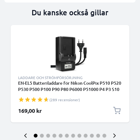
Du kanske också gillar
LADDARE OCH STRÖMFÖRSÖRJNING
EN-EL5 Batteriladdare för Nikon CoolPix P510 P520
P530 P500 P100 P90 P80 P6000 P51000 P4 P3 S10
3700 Kamerabatterier från CELLONIC
(289 recensioner)
169,00 kr