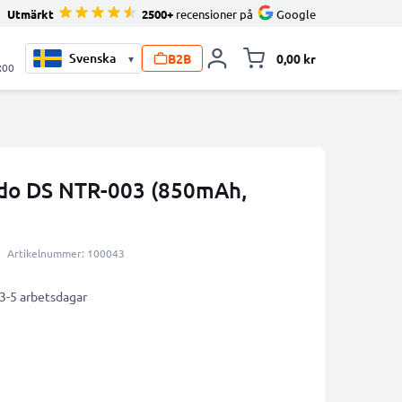
Utmärkt
2500+
recensioner på
Google
B2B
0,00 kr
▾
Toggle minicart, V
:00
ndo DS NTR-003 (850mAh,
Artikelnummer: 100043
 3-5 arbetsdagar