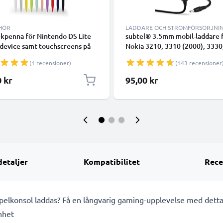
EHÖR
LADDARE OCH STRÖMFÖRSÖRJNI
kpenna för Nintendo DS Lite
subtel® 3.5mm mobil-laddare 
device samt touchscreens på
Nokia 3210, 3310 (2000), 3330
e enheter - se figur
3410, 5110, 6210, 6230, 6310, 
(1 recensioner)
(143 recensioner
penna med hög precision för
8210, 8310, 8810, 8850 med 2
e gaming, rita, skriva på
0.5A / 500mA snabbladdning -
0 kr
95,00 kr
screen
strömadapter för mobiltelefo
1.4m lång kabel
detaljer
Kompatibilitet
Rece
pelkonsol laddas? Få en långvarig gaming-upplevelse med detta b
nhet