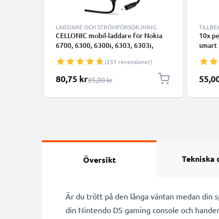
LADDARE OCH STRÖMFÖRSÖRJNING
TILLB
CELLONIC mobil-laddare för Nokia
10x pe
6700, 6300, 6300i, 6303, 6303i,
smart 
5800, 5310, 3110, E90, E72, E71,
divers
(251 recensioner)
N73, N70, N8 med 2.5W 0.5A /
touch
500mA snabbladdning -
enklar
Specialpris
80,75 kr
55,0
Ordinarie pris
85,00 kr
strömadapter för mobiltelefon med
touch
1.10m lång kabel
Tekniska 
Översikt
Är du trött på den långa väntan medan din s
din Nintendo DS gaming console och hande