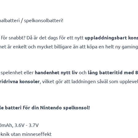
albatteri / spelkonsolbatteri!
 för snabbt? Då är det dags för ett nytt
uppladdningsbart kons
et är enkelt och mycket billigare än att köpa en helt ny gamingk
 spelenhet eller
handenhet nytt liv
och
lång batteritid med 
ridrivna konsoler
, vilket gör att laddningen såväl som uppleve
 batteri för din Nintendo spelkonsol!
0mAh, 3.6V - 3.7V
eknik utan minneseffekt