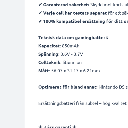
✔ Garanterad säkerhet:
Skydd mot kortslut
✔ Varje cell har testats separat
för att sä
✔ 100% kompatibel ersättning för ditt or
Teknisk data om gamingbatteri:
Kapacitet
: 850mAh
Spänning
: 3.6V - 3.7V
Cellteknik
: litium Ion
Mått
: 56.07 x 31.17 x 6.21mm
Optimerat för bland annat:
Nintendo DS sp
Ersättningsbatteri från subtel – hög kvalitet ti
★
3 års garanti
★