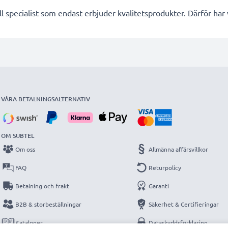
l specialist som endast erbjuder kvalitetsprodukter. Därför har
VÅRA BETALNINGSALTERNATIV
OM SUBTEL
Om oss
Allmänna affärsvillkor
FAQ
Returpolicy
Betalning och frakt
Garanti
B2B & storbeställningar
Säkerhet & Certifieringar
Kataloger
Dataskyddsförklaring