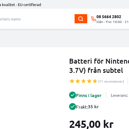
 kvalitet - EU-certifierad
08 5664 2802
Mån - Fre: 10:00 - 21
Batteri för Ninte
3.7V) från subtel
(11 recensioner)
Finns i lager
Leverans:
35 kr
Frakt:
245,00 kr