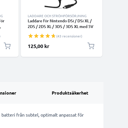
NG
LADDARE OCH STRÖMFÖRSÖRJNING
LADDARE
för
Laddare för Nintendo DSi / DSi XL /
Laddare 
,
2DS / 2DS XL / 3DS / 3DS XL med 5V
5V hög k
6310i,
hög kapacitet - nätadapter med 1,1m
1,1m lån
)
(43 recensioner)
.5W
lång laddkabel
125,00 kr
145,00
n med
nsioner
Produktsäkerhet
atteri från subtel, optimalt anpassat för