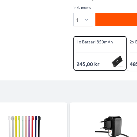
inkl. moms
Antal
1x Batteri 850mAh
2x 
245,00 kr
48