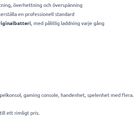
ning, överhettning och överspänning
kerställa en professionell standard
iginalbatteri
, med pålitlig laddning varje gång
elkonsol, gaming console, handenhet, spelenhet med flera.
ll ett rimligt pris.