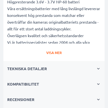
Högpresterande 3.6V - 3.7V NP-60 batteri
Våra ersättningsbatterier med lång livslängd levererar
konsekvent hög prestanda som matchar eller
överträffar din kameras originalbatteriets prestanda -
allt för ett stort antal laddningscykler.
Överlägsen kvalitet och säkerhetsstandarder
Vi är batterispecialister sedan 2004 och alla våra
ersättningsbatterier genomgår strikta och noggranna
VISA MER
tester under hela produktionsprocessen för att helt
och hållet uppfylla de högsta EU- standarderna och
TEKNISKA DETALJER
mer därtill. Det är därför de levereras med 3 års
garanti.
Oumbärliga i alla fotografers kameraväskor
KOMPATIBILITET
Dessa ersättningsbatterier för kameror ger tillförlitlig
kraft för intensiva, långvariga foto- eller
RECENSIONER
videoinspelningar och är perfekta som primär-,