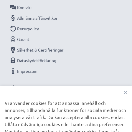
Kontakt
Allmänna affärsvillkor
Returpolicy
Garanti
Säkerhet & Certifieringar
Dataskyddsförklaring
Impressum
VÅRA BETALNINGSALTERNATIV
×
Vi använder cookies för att anpassa innehåll och
annonser, tillhandahålla funktioner för sociala medier och
VÅRA FRAKTPARTNERS
analysera vår trafik. Du kan acceptera alla cookies, endast
tillåta nödvändiga cookies eller hantera dina preferenser.
Mer information om hur vi använder cookies finns i vår
© subtel.se 2026