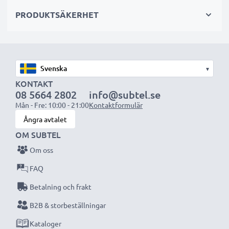
sekundär-, backup-, reserv- eller extrabatterier för
PRODUKTSÄKERHET
både proffs och amatörer.
Välj CELLONIC och kompromissa aldrig med
kvaliteten. Beställ nu!
▾
KONTAKT
08 5664 2802
info@subtel.se
Mån - Fre: 10:00 - 21:00
Kontaktformulär
Ångra avtalet
OM SUBTEL
Om oss
FAQ
Betalning och frakt
B2B & storbeställningar
Kataloger