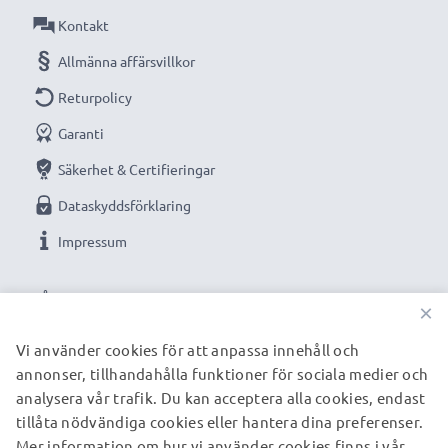
Kontakt
Allmänna affärsvillkor
Returpolicy
Garanti
Säkerhet & Certifieringar
Dataskyddsförklaring
Impressum
VÅRA BETALNINGSALTERNATIV
×
Vi använder cookies för att anpassa innehåll och
annonser, tillhandahålla funktioner för sociala medier och
VÅRA FRAKTPARTNERS
analysera vår trafik. Du kan acceptera alla cookies, endast
tillåta nödvändiga cookies eller hantera dina preferenser.
Mer information om hur vi använder cookies finns i vår
© subtel.se 2026