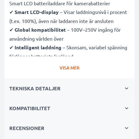
Smart LCD batteriladdare för kamerabatterier
✔
Smart LCD-display
– Visar laddningsnivå i procent
(t.ex. 100%), även när laddaren inte är ansluten
✔
Global kompatibilitet
– 100V–250V ingång för
användning världen över
✔
Intelligent laddning
– Skonsam, variabel spänning
förlänger batteriets livslängd
✔
Certifierad säkerhet
– CE- och RoHS-godkänd med
VISA MER
skydd mot överladdning, överhettning och
kortslutning
TEKNISKA DETALJER
Kompakt & resevänlig
KOMPATIBILITET
✔
Kompakt & lätt
– Perfekt storlek för kameraväskan
✔
Hållbara material
– Flexibel, brytsäker
laddningskabel och strömadapter
RECENSIONER