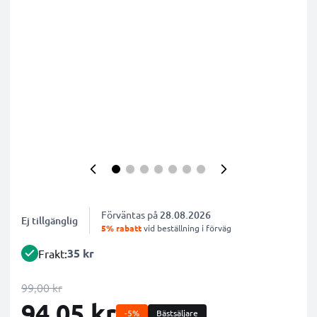
Förväntas på
28.08.2026
Ej tillgänglig
5% rabatt
vid beställning i förväg
35 kr
Frakt:
99,00 kr
94,05 kr
-5%
Bästsäljare