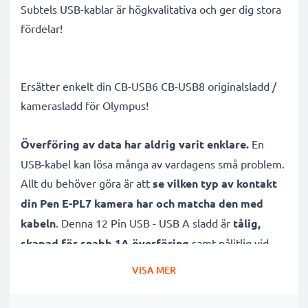
Subtels USB-kablar är högkvalitativa och ger dig stora
fördelar!
Ersätter enkelt din CB-USB6 CB-USB8 originalsladd /
kamerasladd för Olympus!
Överföring av data har aldrig varit enklare.
En
USB-kabel kan lösa många av vardagens små problem.
Allt du behöver göra är att
se vilken typ av kontakt
din Pen E-PL7 kamera har och matcha den med
kabeln
. Denna 12 Pin USB - USB A sladd är
tålig,
skapad för snabb 1A överföring
samt pålitlig vid
lång användning.
Sladdens 1.5m längd och PVC
VISA MER
material gör kabeln hållbar
, vilket sparar dig pengar.