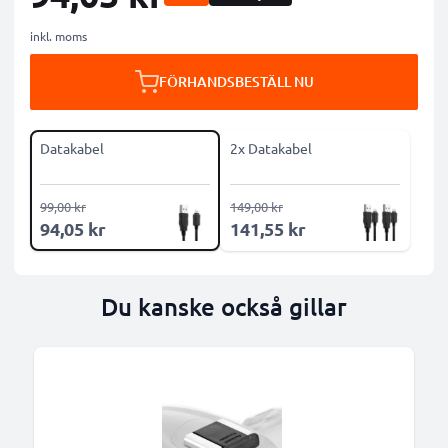
inkl. moms
FÖRHANDSBESTÄLL NU
Datakabel
2x Datakabel
99,00 kr
149,00 kr
94,05 kr
141,55 kr
Du kanske också gillar