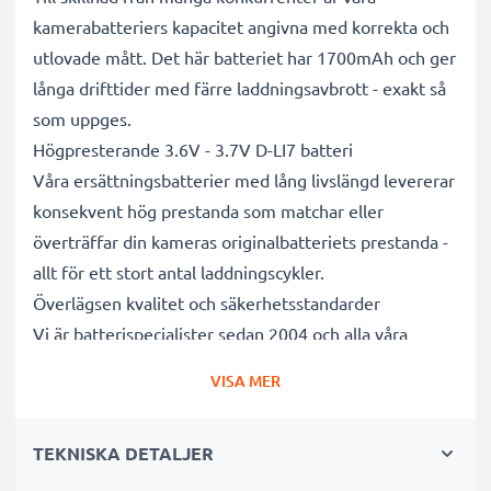
kamerabatteriers kapacitet angivna med korrekta och
utlovade mått. Det här batteriet har 1700mAh och ger
långa drifttider med färre laddningsavbrott - exakt så
som uppges.
Högpresterande 3.6V - 3.7V D-LI7 batteri
Våra ersättningsbatterier med lång livslängd levererar
konsekvent hög prestanda som matchar eller
överträffar din kameras originalbatteriets prestanda -
allt för ett stort antal laddningscykler.
Överlägsen kvalitet och säkerhetsstandarder
Vi är batterispecialister sedan 2004 och alla våra
ersättningsbatterier genomgår strikta och noggranna
VISA MER
tester under hela produktionsprocessen för att helt
och hållet uppfylla de högsta EU- standarderna och
TEKNISKA DETALJER
mer därtill. Det är därför de levereras med 3 års
garanti.