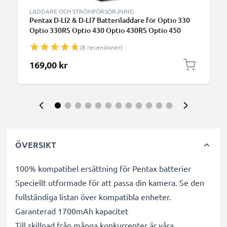
LADDARE OCH STRÖMFÖRSÖRJNING
Pentax D-LI2 & D-LI7 Batteriladdare för Optio 330
Optio 330RS Optio 430 Optio 430RS Optio 450
Optio 550 Optio 555 Optio 750Z Optio MX Optio
(8 recensioner)
MX4 Kamerabatterier från CELLONIC
169,00 kr
ÖVERSIKT
100% kompatibel ersättning för Pentax batterier
Speciellt utformade för att passa din kamera. Se den
fullständiga listan över kompatibla enheter.
Garanterad 1700mAh kapacitet
Till skillnad från många konkurrenter är våra