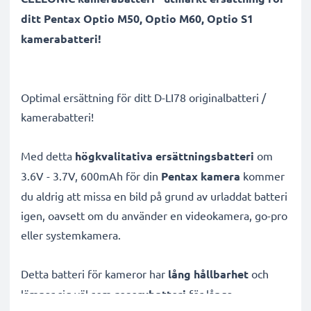
ditt Pentax Optio M50, Optio M60, Optio S1
kamerabatteri!
Optimal ersättning för ditt D-LI78 originalbatteri /
kamerabatteri!
Med detta
högkvalitativa ersättningsbatteri
om
3.6V - 3.7V, 600mAh för din
Pentax kamera
kommer
du aldrig att missa en bild på grund av urladdat batteri
igen, oavsett om du använder en videokamera, go-pro
eller systemkamera.
Detta batteri för kameror har
lång hållbarhet
och
lämpar sig väl som
reservbatteri
för långa