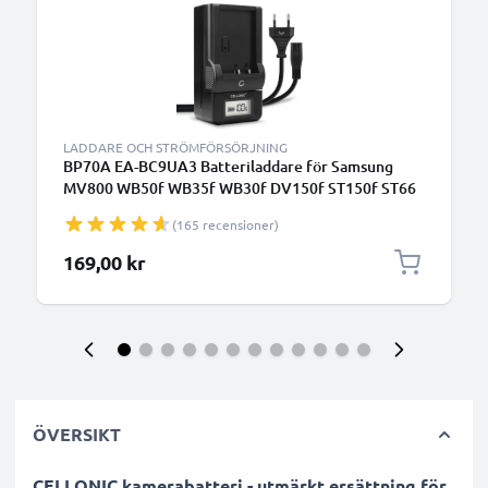
LADDARE OCH STRÖMFÖRSÖRJNING
BP70A EA-BC9UA3 Batteriladdare för Samsung
MV800 WB50f WB35f WB30f DV150f ST150f ST66
ST72 PL120 PL100 PL20 ES90 ES80 ES65
(165 recensioner)
Kamerabatterier från CELLONIC
169,00 kr
ÖVERSIKT
CELLONIC kamerabatteri - utmärkt ersättning för