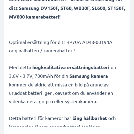
ditt Samsung DV150F, ST60, WB30F, SL600, ST150F,
MV800 kamerabatteri!
Optimal ersättning för ditt BP70A AD43-00194A
originalbatteri / kamerabatteri!
Med detta
högkvalitativa ersättningsbatteri
om
3.6V - 3.7V, 700mAh för din
Samsung kamera
kommer du aldrig att missa en bild på grund av
urladdat batteri igen, oavsett om du använder en
videokamera, go-pro eller systemkamera.
Detta batteri för kameror har
lång hållbarhet
och
lämpar sig väl som
reservbatteri
för långa