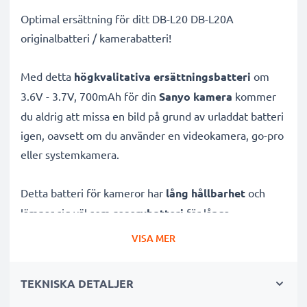
Optimal ersättning för ditt DB-L20 DB-L20A
originalbatteri / kamerabatteri!
Med detta
högkvalitativa ersättningsbatteri
om
3.6V - 3.7V, 700mAh för din
Sanyo kamera
kommer
du aldrig att missa en bild på grund av urladdat batteri
igen, oavsett om du använder en videokamera, go-pro
eller systemkamera.
Detta batteri för kameror har
lång hållbarhet
och
lämpar sig väl som
reservbatteri
för långa
fotograferingar eller filminspelningar. Batteriet är
VISA MER
uppladdningsbart
och utvecklat specifikt för
digitalkameror och systemkameror
för att ge dessa
TEKNISKA DETALJER
rejält med kraft.