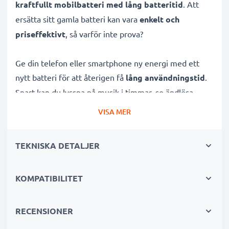
kraftfullt mobilbatteri med lång batteritid
. Att
ersätta sitt gamla batteri kan vara
enkelt och
priseffektivt
, så varför inte prova?
Ge din telefon eller smartphone ny energi med ett
nytt batteri för att återigen få
lång användningstid
.
Snart kan du lyssna på musik i timmar, se ändlösa
videor eller ha igång din GPS på roadtrippen igen. Allt
VISA MER
du behöver är detta batteri, ett par verktyg och en
tutorial från YouTube.
TEKNISKA DETALJER
Batteri från CELLONIC har litium Ion vilket är
specifikt
KOMPATIBILITET
designat för din Siemens Siemens A58, AX75, CT72
och andra
mobiltelefon / smartphone.
RECENSIONER
Många fördelar med ersättningsbatteri för din