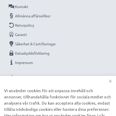
Kontakt
Cellteknik
: litium Ion
Färg
: svart
Allmänna affärsvillkor
Returpolicy
Optimerat för bland annat:
Siemens A58, AX75,
Garanti
CT72, CT75, CV72, CV75, CXL70, CXL75, CXT75,
CXV70 telefon, mobiltelefon, smartphone med flera
Säkerhet & Certifieringar
Dataskyddsförklaring
Ersättningsbatteri från CELLONIC – hög kvalitet till ett
Impressum
rimligt pris.
VÅRA BETALNINGSALTERNATIV
×
★
3 års garanti
★
Vi använder cookies för att anpassa innehåll och
Vi grundades år 2004 och är en internationell
annonser, tillhandahålla funktioner för sociala medier och
VÅRA FRAKTPARTNERS
specialist som erbjuder kvalitetsprodukter. Därför har
analysera vår trafik. Du kan acceptera alla cookies, endast
tillåta nödvändiga cookies eller hantera dina preferenser.
vi en garanti på 36 månader!
Mer information om hur vi använder cookies finns i vår
© subtel.se 2026