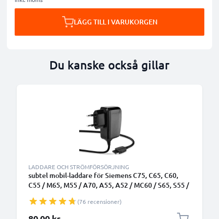
LÄGG TILL I VARUKORGEN
Du kanske också gillar
LADDARE OCH STRÖMFÖRSÖRJNING
subtel mobil-laddare för Siemens C75, C65, C60,
C55 / M65, M55 / A70, A55, A52 / MC60 / S65, S55 /
SL55 / SX1 med 2.5W 0.5A / 500mA snabbladdning -
(76 recensioner)
strömadapter för mobiltelefon med 1.5m lång kabel
80,00 kr