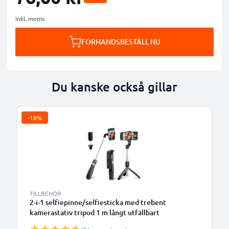
inkl. moms
FÖRHANDSBESTÄLL NU
Du kanske också gillar
-18%
TILLBEHÖR
2-i-1 selfiepinne/selfiesticka med trebent
kamerastativ tripod 1 m långt utfällbart
enbensstativ - monopod - & ihopfällbart selfiestativ