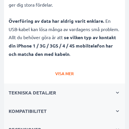
ger dig stora fördelar.
Överföring av data har aldrig varit enklare.
En
USB-kabel kan lösa många av vardagens små problem.
Allt du behöver göra är att
se vilken typ av kontakt
din iPhone 1 / 3G / 3GS / 4 / 4S mobiltelefon har
och matcha den med kabeln
.
Denna 30 Pin Dock Connector - USB A sladd är
tålig,
VISA MER
skapad för snabb överföring
samt pålitlig vid lång
användning och laddning.
Sladdens 1m längd och
TEKNISKA DETALJER
material gör sladden hållbar
, vilket sparar dig
pengar. Självklart stödjer den även både software
KOMPATIBILITET
samt firmware-uppdateringar.
Många fördelar med denna överföringskabel /