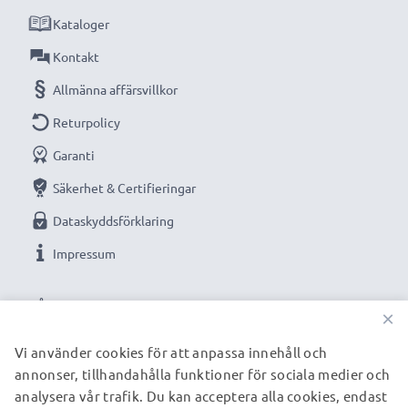
Anslutning 1: 30 Pin Dock Connector connector
Kataloger
Anslutning 2: USB A adapter
Version: USB 2.0
Kontakt
1m lång sladd
Allmänna affärsvillkor
Färg: vit
Returpolicy
Garanti
Optimerad för bland annat:
Apple iPhone 1 / 3G /
3GS / 4 / 4S mobiltelefon, smartphone.
Säkerhet & Certifieringar
Dataskyddsförklaring
Impressum
★
3 års garanti
★
Vi grundades år 2004 och är en internationell
VÅRA BETALNINGSALTERNATIV
specialist som endast erbjuder kvalitetsprodukter.
×
Därför har vi en garanti på 36 månader!
Vi använder cookies för att anpassa innehåll och
annonser, tillhandahålla funktioner för sociala medier och
VÅRA FRAKTPARTNERS
analysera vår trafik. Du kan acceptera alla cookies, endast