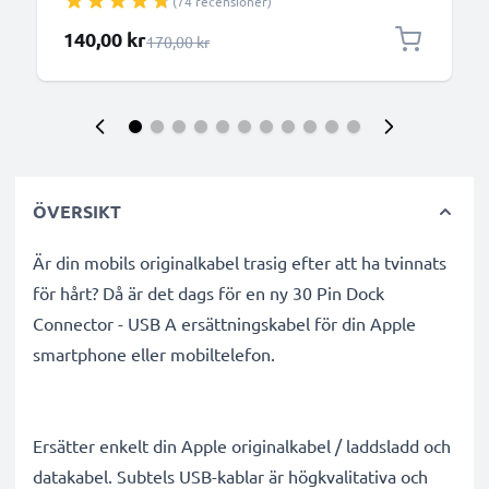
(74 recensioner)
med Bluetooth-fjärrkontroll för iPhone, GoPro -
Svart
Specialpris
140,00 kr
Ordinarie pris
170,00 kr
ÖVERSIKT
Är din mobils originalkabel trasig efter att ha tvinnats
för hårt? Då är det dags för en ny 30 Pin Dock
Connector - USB A ersättningskabel för din Apple
smartphone eller mobiltelefon.
Ersätter enkelt din Apple originalkabel / laddsladd och
datakabel. Subtels USB-kablar är högkvalitativa och