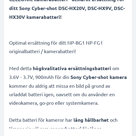
ditt Sony Cyber-shot DSC-HX20V, DSC-HX9V, DSC-
HX30V kamerabatteri!
Optimal ersättning för ditt NP-BG1 NP-FG1
originalbatteri / kamerabatteri!
Med detta
högkvalitativa ersättningsbatteri
om
3.6V - 3.7V, 900mAh för din
Sony Cyber-shot kamera
kommer du aldrig att missa en bild på grund av
urladdat batteri igen, oavsett om du använder en
videokamera, go-pro eller systemkamera.
Detta batteri för kameror har
lång hållbarhet
och
lämpar sig väl som
reservbatteri
för långa