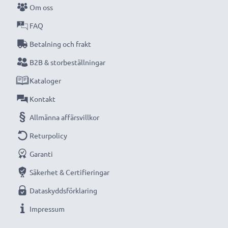
Om oss
kompakta LCD-batteriladdare från CELLONIC.
FAQ
Beställ nu med snabb leverans och 3 års garanti!
Betalning och frakt
B2B & storbeställningar
Kataloger
Kontakt
Allmänna affärsvillkor
Returpolicy
Garanti
Säkerhet & Certifieringar
Dataskyddsförklaring
Impressum