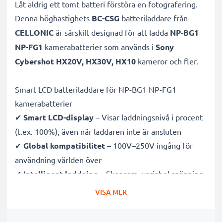
Låt aldrig ett tomt batteri förstöra en fotografering.
Denna höghastighets
BC-CSG
batteriladdare från
CELLONIC
är särskilt designad för att ladda
NP-BG1
NP-FG1
kamerabatterier som används i
Sony
Cybershot HX20V, HX30V, HX10
kameror och fler.
Smart LCD batteriladdare för NP-BG1 NP-FG1
kamerabatterier
✔
Smart LCD-display
– Visar laddningsnivå i procent
(t.ex. 100%), även när laddaren inte är ansluten
✔
Global kompatibilitet
– 100V–250V ingång för
användning världen över
✔
Intelligent laddning
– Skonsam, variabel spänning
förlänger batteriets livslängd
VISA MER
✔
Certifierad säkerhet
– CE- och RoHS-godkänd med
skydd mot överladdning, överhettning och