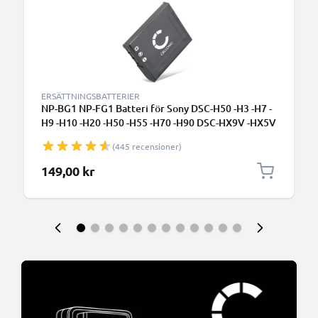
ERSÄTTNINGSBATTERIER
NP-BG1 NP-FG1 Batteri för Sony DSC-H50 -H3 -H7 -
H9 -H10 -H20 -H50 -H55 -H70 -H90 DSC-HX9V -HX5V
-HX7V -HX10V -HX20V DSC-W55, 900mAh Kamera-
(445 recensioner)
ersättningsbatteri med lång batteritid
149,00 kr