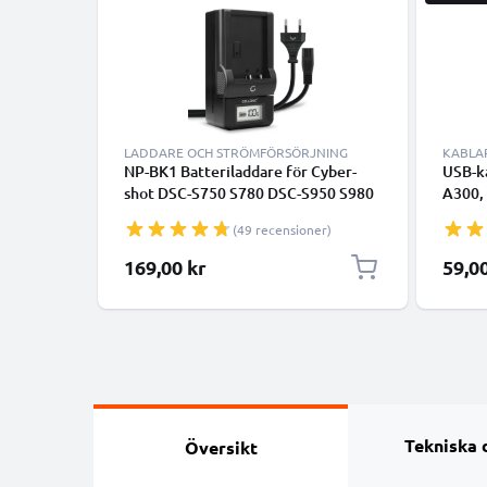
LADDARE OCH STRÖMFÖRSÖRJNING
KABLA
NP-BK1 Batteriladdare för Cyber-
USB-k
shot DSC-S750 S780 DSC-S950 S980
A300,
DSC-W180 W190 DSC-W370 MHS-
H90 – 
(49 recensioner)
CM5 MHS-PM1 MHS-PM5
2.0, 1
Kamerabatterier från CELLONIC
laddn
169,00 kr
59,0
Tekniska 
Översikt