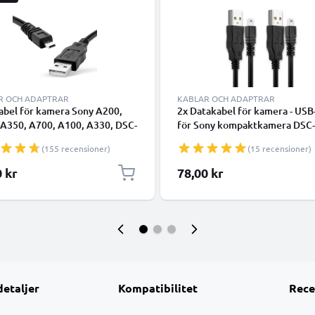
R OCH ADAPTRAR
KABLAR OCH ADAPTRAR
abel för kamera Sony A200,
2x Datakabel för kamera - USB
 A350, A700, A100, A330, DSC-
för Sony kompaktkamera DSC
8-polig Mini USB B till USB A
DSC-H400 DSC-W800 DSC-W8
(155 recensioner)
(15 recensioner)
,5 m svart PVC data- och
DSC-W830, DSLR-A900 - 1.5m
ingskabel från CELLONIC
Laddningskabel USB Sladd PV
0 kr
78,00 kr
Datakabel svart
detaljer
Kompatibilitet
Rece