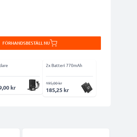
FÖRHANDSBESTÄLL NU
dare
2x Batteri 770mAh
195,00 kr
9,00 kr
185,25 kr
-18%