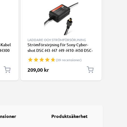
LADDARE OCH STRÖMFÖRSÖRJNING
TILLBEHÖ
-Kabel
Strömförsörjning för Sony Cyber-
2-i-1 sel
-H300
shot DSC-H3 -H7 -H9 -H10 -H50 DSC-
trebent 
10
W1 -W12 -W30 -W50 -W180 DSC-
långt utf
(39 recensioner)
P200 DSC-V1 -V3 AC-adapter AC-LS5
monopod -
C
DC-koppling – Batteri-Dummy /
med Blue
Specialpr
209,00 kr
140,00
Nätdel från subtel
iPhone, 
nsioner
Produktsäkerhet