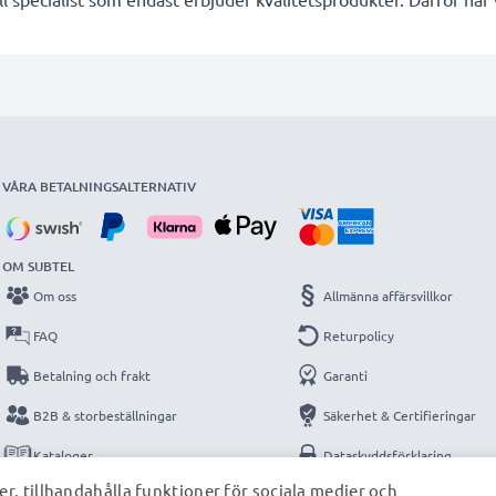
VÅRA BETALNINGSALTERNATIV
OM SUBTEL
Om oss
Allmänna affärsvillkor
FAQ
Returpolicy
Betalning och frakt
Garanti
B2B & storbeställningar
Säkerhet & Certifieringar
Kataloger
Dataskyddsförklaring
r, tillhandahålla funktioner för sociala medier och
Kontakt
Impressum