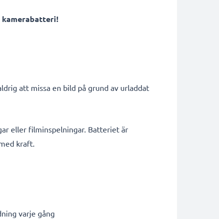
 kamerabatteri!
rig att missa en bild på grund av urladdat
ar eller filminspelningar. Batteriet är
 med kraft.
dning varje gång