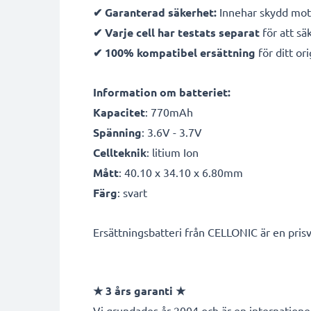
✔ Garanterad säkerhet:
Innehar skydd mot 
✔ Varje cell har testats separat
för att sä
✔ 100% kompatibel ersättning
för ditt ori
Information om batteriet:
Kapacitet
: 770mAh
Spänning
: 3.6V - 3.7V
Cellteknik
: litium Ion
Mått
: 40.10 x 34.10 x 6.80mm
Färg
: svart
Ersättningsbatteri från CELLONIC är en prisv
★
3 års garanti
★
Vi grundades år 2004 och är en internationel