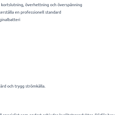
kortslutning, överhettning och överspänning
kerställa en professionell standard
ginalbatteri
ärd och trygg strömkälla.
l specialist som endast erbjuder kvalitetsprodukter. Därför har