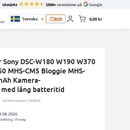
Utmärkt
2500+
recensioner på
Google
B2B
0,00 kr
▾
Toggle minicart, V
:00
ör Sony DSC-W180 W190 W370
50 MHS-CM5 Bloggie MHS-
mAh Kamera-
 med lång batteritid
Artikelnummer: 200838
8.08.2026
tällning i förväg