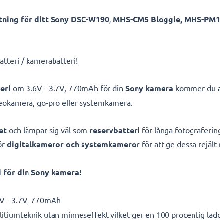
tning för ditt Sony DSC-W190, MHS-CM5 Bloggie, MHS-PM1
atteri / kamerabatteri!
eri
om 3.6V - 3.7V, 770mAh för din
Sony kamera
kommer du ald
deokamera, go-pro eller systemkamera.
et
och lämpar sig väl som
reservbatteri
för långa fotografering
ör
digitalkameror och systemkameror
för att ge dessa rejält
 för din Sony kamera!
V - 3.7V, 770mAh
litiumteknik utan minneseffekt vilket ger en 100 procentig lad