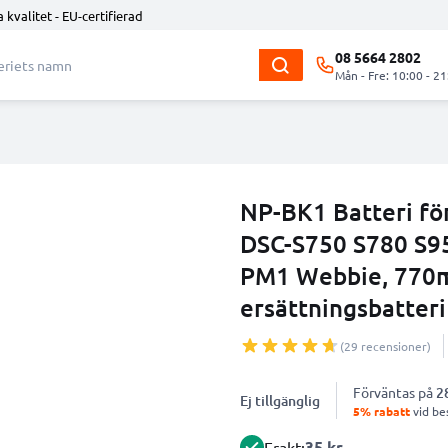
 kvalitet - EU-certifierad
08 5664 2802
Mån - Fre: 10:00 - 21
NP-BK1 Batteri f
DSC-S750 S780 S9
PM1 Webbie, 770
ersättningsbatteri
(29 recensioner)
Förväntas på
2
Ej tillgänglig
5% rabatt
vid bes
35 kr
Frakt: