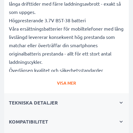
långa drifttider med färre laddningsavbrott - exakt så
som uppges.
Högpresterande 3.7V BST-38 batteri
Våra ersättningsbatterier för mobiltelefoner med lång
livslängd levererar konsekvent hög prestanda som
matchar eller överträffar din smartphones
originalbatteris prestanda - allt för ett stort antal
laddningscykler.
Överlägsen kvalitet och säkerhetsstandarder
Vi är batterispecialister sedan 2004 och alla våra
VISA MER
ersättningsbatterier genomgår strikta och noggranna
tester under hela produktionsprocessen för att helt
TEKNISKA DETALJER
och hållet uppfylla de högsta EU- standarderna och
mer därtill. Det är därför de levereras med 3 års
garanti.
KOMPATIBILITET
Det hållbara valet