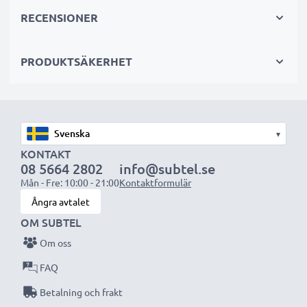
Byt ut batteriet, inte din enhet. Det är det smartare,
RECENSIONER
billigare och miljövänligare valet som sparar dig
pengar samtidigt som du minskar ditt miljöavtryck
PRODUKTSÄKERHET
genom återvinning.
Välj CELLONIC och kompromissa aldrig med
kvaliteten. Beställ nu!
▾
KONTAKT
08 5664 2802
info@subtel.se
Mån - Fre: 10:00 - 21:00
Kontaktformulär
Ångra avtalet
OM SUBTEL
Om oss
FAQ
Betalning och frakt