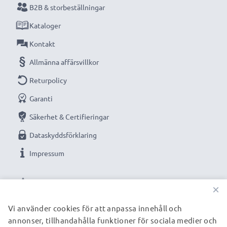
B2B & storbeställningar
Kataloger
Kontakt
Allmänna affärsvillkor
Returpolicy
Garanti
Säkerhet & Certifieringar
Dataskyddsförklaring
Impressum
VÅRA BETALNINGSALTERNATIV
×
Vi använder cookies för att anpassa innehåll och
annonser, tillhandahålla funktioner för sociala medier och
VÅRA FRAKTPARTNERS