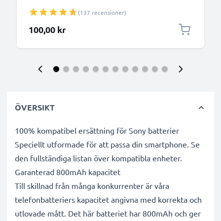
med 2.5W 0.5A / 500mA snabbladdning -
(137 recensioner)
strömadapter för mobiltelefon med 1.1m lång kabel
100,00 kr
ÖVERSIKT
100% kompatibel ersättning för Sony batterier
Speciellt utformade för att passa din smartphone. Se
den fullständiga listan över kompatibla enheter.
Garanterad 800mAh kapacitet
Till skillnad från många konkurrenter är våra
telefonbatteriers kapacitet angivna med korrekta och
utlovade mått. Det här batteriet har 800mAh och ger