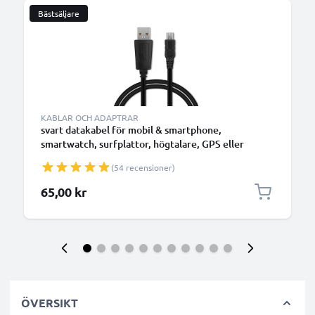
Bästsäljare
KABLAR OCH ADAPTRAR
svart datakabel för mobil & smartphone,
smartwatch, surfplattor, högtalare, GPS eller
hörlurar - 1m 1A för snabb överföring - PVC USB-
(54 recensioner)
sladd
65,00 kr
ÖVERSIKT