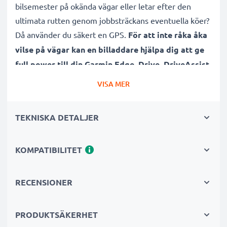
bilsemester på okända vägar eller letar efter den
ultimata rutten genom jobbsträckans eventuella köer?
Då använder du säkert en GPS.
För att inte råka åka
vilse på vägar kan en billaddare hjälpa dig att ge
full power till din Garmin Edge, Drive, DriveAssist,
DriveSmart navigationsutrustning.
Denna hållbara
VISA MER
navigator-laddare med USB-kontakt / USB-kabel är
dessutom lämplig både för snabbladdning samt
TEKNISKA DETALJER
underhållsladdning.
KOMPATIBILITET
Subtels billaddare för trackers och GPS:er, som du
enkelt och tryggt kan använda i din bils
cigarettuttag/cigarettändare,
har både
RECENSIONER
kortslutningsskydd samt överspänningsskydd
.
Den effektiva och högkvalitativa laddaren och
PRODUKTSÄKERHET
laddsladden är kontrollerad för att hålla
hög standard