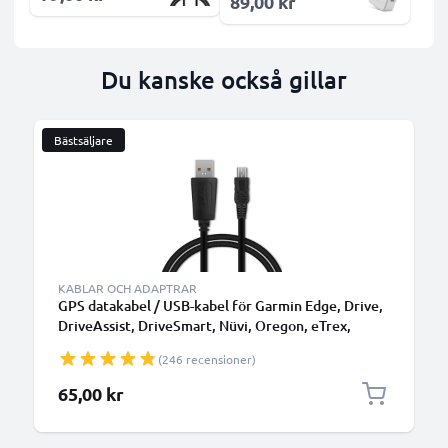
89,00 kr
Du kanske också gillar
Bästsäljare
B
KABLAR OCH ADAPTRAR
GPS datakabel / USB-kabel för Garmin Edge, Drive,
DriveAssist, DriveSmart, Nüvi, Oregon, eTrex,
GPSMAP navigator/tracker - 1m 1A laddsladd PVC -
(246 recensioner)
svart överföringskabel
65,00 kr