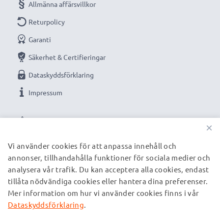
Allmänna affärsvillkor
kvalitetsladdningskabel
Returpolicy
✔ Garanterad säkerhet: skydd mot kortslutning,
Garanti
överhettning och överspänning
Kompakt, utrymmessparande design - även idealisk
Säkerhet & Certifieringar
för användning som reseladdare
Dataskyddsförklaring
✔ Flexibel ingångsspänning & LED-laddningsindikator
Impressum
Tekniska data:
VÅRA BETALNINGSALTERNATIV
Ingång / Input: 12V / 24V
×
Anslutning 1: Mini-USB 90°
Vi använder cookies för att anpassa innehåll och
Utgångsspänning / Output Volt: 5V
annonser, tillhandahålla funktioner för sociala medier och
VÅRA FRAKTPARTNERS
Strömstyrka / Output ampere: 1A
analysera vår trafik. Du kan acceptera alla cookies, endast
Effekt / Power Watt: 5W
tillåta nödvändiga cookies eller hantera dina preferenser.
Kabellängd: 1.1m
Mer information om hur vi använder cookies finns i vår
© subtel.se 2026
Alla priser är inklusive moms och exklusive fraktkostnader.
Dataskyddsförklaring
.
Observera att alla varumärken som nämns är registrerade