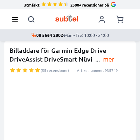
Utmärkt
2500+
recensioner på
08 5664 2802
·
Mån - Fre: 10:00 - 21:00
Billaddare för Garmin Edge Drive
DriveAssist DriveSmart Nüvi
...
mer
(55 recensioner)
Artikelnummer: 935749