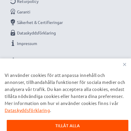
Returpolicy
Färg: svart
Garanti
Optimerad för bland annat:
Garmin Edge, Drive,
Säkerhet & Certifieringar
DriveAssist, DriveSmart, Nüvi, Oregon, eTrex,
Dataskyddsförklaring
GPSMAP GPS, navigator, tracker med flera.
Impressum
VÅRA BETALNINGSALTERNATIV
★
3 års garanti
★
×
Vi grundades år 2004 och är en internationell
Vi använder cookies för att anpassa innehåll och
specialist som endast erbjuder kvalitetsprodukter.
annonser, tillhandahålla funktioner för sociala medier och
VÅRA FRAKTPARTNERS
Därför har vi en garanti på 36 månader!
analysera vår trafik. Du kan acceptera alla cookies, endast
tillåta nödvändiga cookies eller hantera dina preferenser.
Mer information om hur vi använder cookies finns i vår
© subtel.se 2026
Alla priser är inklusive moms och exklusive fraktkostnader.
Dataskyddsförklaring
.
Observera att alla varumärken som nämns är registrerade
varumärken tillhörande deras ägare och anges på våra
TILLÅT ALLA
webbsidor enbart för att ge information om våra produkter.