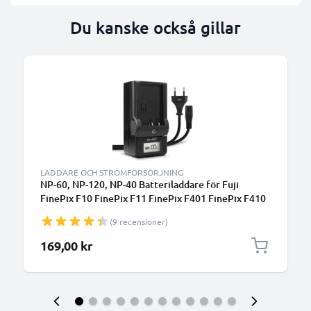
Du kanske också gillar
LADDARE OCH STRÖMFÖRSÖRJNING
NP-60, NP-120, NP-40 Batteriladdare för Fuji
FinePix F10 FinePix F11 FinePix F401 FinePix F410
FinePix F601 FinePix M603 Kamerabatterier från
(9 recensioner)
CELLONIC
169,00 kr