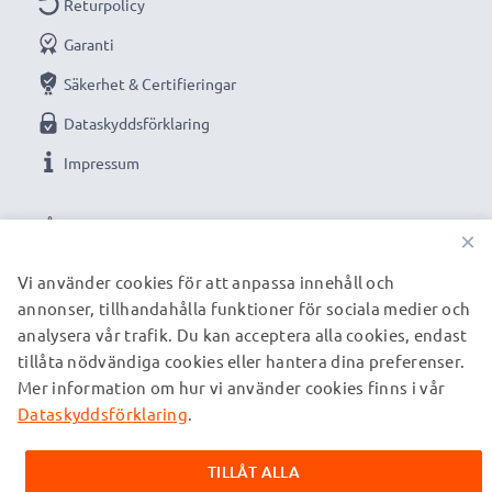
Returpolicy
Garanti
Säkerhet & Certifieringar
Dataskyddsförklaring
Impressum
VÅRA BETALNINGSALTERNATIV
×
Vi använder cookies för att anpassa innehåll och
annonser, tillhandahålla funktioner för sociala medier och
VÅRA FRAKTPARTNERS
analysera vår trafik. Du kan acceptera alla cookies, endast
tillåta nödvändiga cookies eller hantera dina preferenser.
Mer information om hur vi använder cookies finns i vår
© subtel.se 2026
Alla priser är inklusive moms och exklusive fraktkostnader.
Dataskyddsförklaring
.
Observera att alla varumärken som nämns är registrerade
varumärken tillhörande deras ägare och anges på våra
TILLÅT ALLA
webbsidor enbart för att ge information om våra produkter.