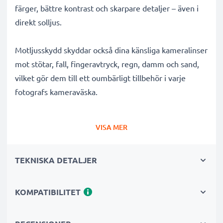
färger, bättre kontrast och skarpare detaljer – även i
direkt solljus.
Motljusskydd skyddar också dina känsliga kameralinser
mot stötar, fall, fingeravtryck, regn, damm och sand,
vilket gör dem till ett oumbärligt tillbehör i varje
fotografs kameraväska.
Varför välja detta Ø 72mm Ø 72mm Blom- / Tulpan- /
VISA MER
Kronblad- Bajonett Motljusskydd från CELLONIC?
✔ 100 % kompatibelt med Ø 72mm kameror,
TEKNISKA DETALJER
videokameror, systemkameror och mer
✔ Förbättrar färgdjup, kontrast och klarhet
✔ Tar bort oönskat motljus, sidoljusblänk och
KOMPATIBILITET
linsöverstrålning
✔ Skyddar ditt objektiv mot stötar, fall, regn, damm