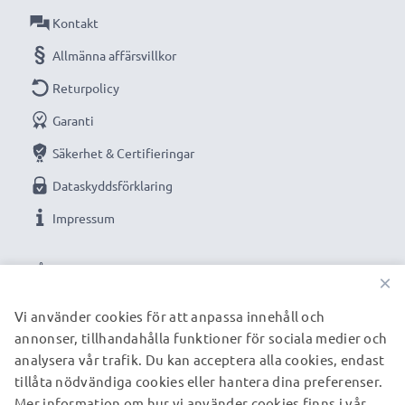
Anslutning 2: USB A adapter
Kontakt
Version: USB 2.0
Allmänna affärsvillkor
1m lång sladd
Returpolicy
Färg: svart
Garanti
Optimerad för bland annat:
Canon PowerShot
Säkerhet & Certifieringar
SX710 HS XC10 LEGRiA GX10 Mini X HF G40 HF R706
Dataskyddsförklaring
VIXIA XA10 FS100 XF205 HF M Optura kamera,
Impressum
systemkamera, digitalkamera, go-pros eller
camcorders med flera.
VÅRA BETALNINGSALTERNATIV
×
Obs!
Kabeln kan även användas som laddsladd om din
Vi använder cookies för att anpassa innehåll och
kamera är optimerad för denna typ av kablar. Se
annonser, tillhandahålla funktioner för sociala medier och
VÅRA FRAKTPARTNERS
kamerans inställningar/manual för mer information.
analysera vår trafik. Du kan acceptera alla cookies, endast
tillåta nödvändiga cookies eller hantera dina preferenser.
Mer information om hur vi använder cookies finns i vår
© subtel.se 2026