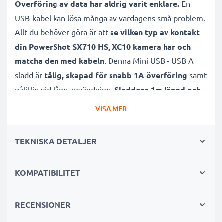
Överföring av data har aldrig varit enklare.
En
USB-kabel kan lösa många av vardagens små problem.
Allt du behöver göra är att
se vilken typ av kontakt
din PowerShot SX710 HS, XC10 kamera har och
matcha den med kabeln
. Denna Mini USB - USB A
sladd är
tålig, skapad för snabb 1A överföring
samt
pålitlig vid lång användning.
Sladdens 1m längd och
PVC material gör kabeln hållbar
, vilket sparar dig
VISA MER
pengar.
TEKNISKA DETALJER
Självklart
stödjer den även både software samt
firmware-uppdateringar
, så att din kamera kan förbli
KOMPATIBILITET
fungerande och uppdaterad på ett kick!
Många fördelar med denna Mini USB
RECENSIONER
överföringskabel för din Canon kamera!