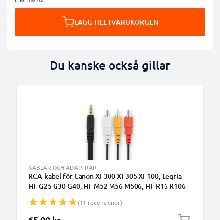
LÄGG TILL I VARUKORGEN
Du kanske också gillar
KABLAR OCH ADAPTRAR
RCA-kabel för Canon XF300 XF305 XF100, Legria
HF G25 G30 G40, HF M52 M56 M506, HF R16 R106
R306, Vixia HF R500, XA35 XA30 XA20, XH-A1,
(11 recensioner)
FS100 FS200, MV890, TV, DVD, Blu-Ray, Kamera,
Konsol – AV-kabel, RCA-kontakt, Komposit Audio-
65,00 kr