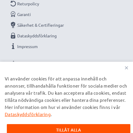
Returpolicy
Garanti
Säkerhet & Certifieringar
Dataskyddsförklaring
Impressum
VÅRA BETALNINGSALTERNATIV
×
Vi använder cookies för att anpassa innehåll och
annonser, tillhandahålla funktioner för sociala medier och
VÅRA FRAKTPARTNERS
analysera vår trafik. Du kan acceptera alla cookies, endast
tillåta nödvändiga cookies eller hantera dina preferenser.
Mer information om hur vi använder cookies finns i vår
© subtel.se 2026
Alla priser är inklusive moms och exklusive fraktkostnader.
Dataskyddsförklaring
.
Observera att alla varumärken som nämns är registrerade
varumärken tillhörande deras ägare och anges på våra
TILLÅT ALLA
webbsidor enbart för att ge information om våra produkter.