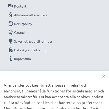
Kontakt
Allmänna affärsvillkor
Returpolicy
Garanti
Säkerhet & Certifieringar
Dataskyddsförklaring
Impressum
VÅRA BETALNINGSALTERNATIV
×
Vi använder cookies för att anpassa innehåll och
annonser, tillhandahålla funktioner för sociala medier och
VÅRA FRAKTPARTNERS
analysera vår trafik. Du kan acceptera alla cookies, endast
tillåta nödvändiga cookies eller hantera dina preferenser.
Mer information om hur vi använder cookies finns i vår
© subtel.se 2026