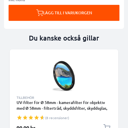
LÄGG TILL I VARUKORGEN
Du kanske också gillar
TILLBEHÖR
UV-filter för Ø 58mm - kamerafilter för objektiv
med Ø 58mm - filtertråd, skyddsfilter, skyddsglas,
klarfilter för kameraobjektiv
(8 recensioner)
90,00 kr