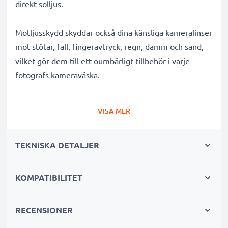
direkt solljus.
Motljusskydd skyddar också dina känsliga kameralinser
mot stötar, fall, fingeravtryck, regn, damm och sand,
vilket gör dem till ett oumbärligt tillbehör i varje
fotografs kameraväska.
Varför välja detta ET-65 III tulpan / blomblad / tulip
VISA MER
bajonett Motljusskydd från CELLONIC?
✔ 100 % kompatibelt med Canon kameror,
TEKNISKA DETALJER
videokameror, systemkameror och mer
✔ Förbättrar färgdjup, kontrast och klarhet
✔ Tar bort oönskat motljus, sidoljusblänk och
KOMPATIBILITET
linsöverstrålning
✔ Skyddar ditt objektiv mot stötar, fall, regn, damm
RECENSIONER
och skador