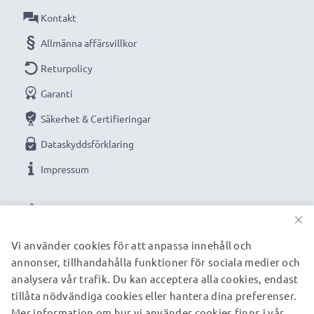
Kontakt
Allmänna affärsvillkor
Returpolicy
Garanti
Säkerhet & Certifieringar
Dataskyddsförklaring
Impressum
VÅRA BETALNINGSALTERNATIV
×
Vi använder cookies för att anpassa innehåll och
annonser, tillhandahålla funktioner för sociala medier och
VÅRA FRAKTPARTNERS
analysera vår trafik. Du kan acceptera alla cookies, endast
tillåta nödvändiga cookies eller hantera dina preferenser.
Mer information om hur vi använder cookies finns i vår
© subtel.se 2026