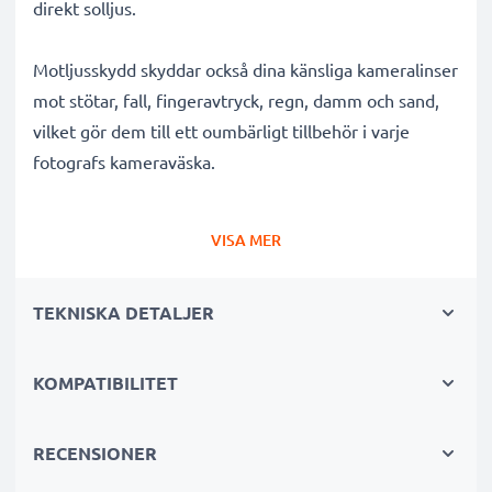
direkt solljus.
Motljusskydd skyddar också dina känsliga kameralinser
mot stötar, fall, fingeravtryck, regn, damm och sand,
vilket gör dem till ett oumbärligt tillbehör i varje
fotografs kameraväska.
Varför välja detta EW-60C II tulpan / blomblad / tulip
VISA MER
bajonett Motljusskydd från CELLONIC?
✔ 100 % kompatibelt med Canon kameror,
TEKNISKA DETALJER
videokameror, systemkameror och mer
✔ Förbättrar färgdjup, kontrast och klarhet
✔ Tar bort oönskat motljus, sidoljusblänk och
KOMPATIBILITET
linsöverstrålning
✔ Skyddar ditt objektiv mot stötar, fall, regn, damm
RECENSIONER
och skador