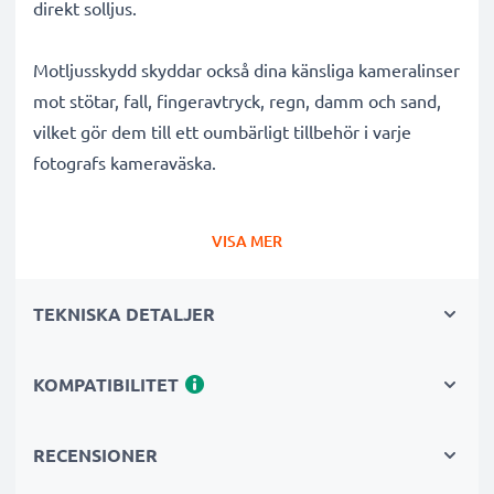
direkt solljus.
Motljusskydd skyddar också dina känsliga kameralinser
mot stötar, fall, fingeravtryck, regn, damm och sand,
vilket gör dem till ett oumbärligt tillbehör i varje
fotografs kameraväska.
Varför välja detta EW-83F tulpan / blomblad / tulip
VISA MER
bajonett Motljusskydd från CELLONIC?
✔ 100 % kompatibelt med Canon kameror,
TEKNISKA DETALJER
videokameror, systemkameror och mer
✔ Förbättrar färgdjup, kontrast och klarhet
✔ Tar bort oönskat motljus, sidoljusblänk och
KOMPATIBILITET
linsöverstrålning
✔ Skyddar ditt objektiv mot stötar, fall, regn, damm
RECENSIONER
och skador