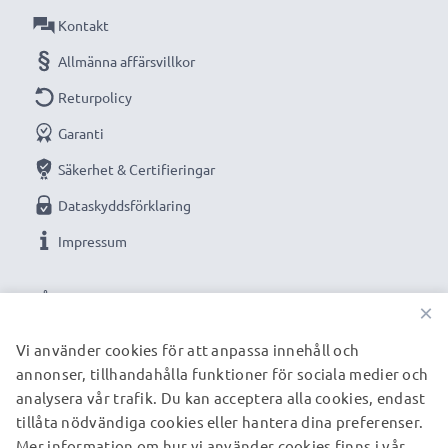
Kontakt
Allmänna affärsvillkor
Returpolicy
Garanti
Säkerhet & Certifieringar
Dataskyddsförklaring
Impressum
VÅRA BETALNINGSALTERNATIV
×
Vi använder cookies för att anpassa innehåll och
annonser, tillhandahålla funktioner för sociala medier och
VÅRA FRAKTPARTNERS
analysera vår trafik. Du kan acceptera alla cookies, endast
tillåta nödvändiga cookies eller hantera dina preferenser.
Mer information om hur vi använder cookies finns i vår
© subtel.se 2026