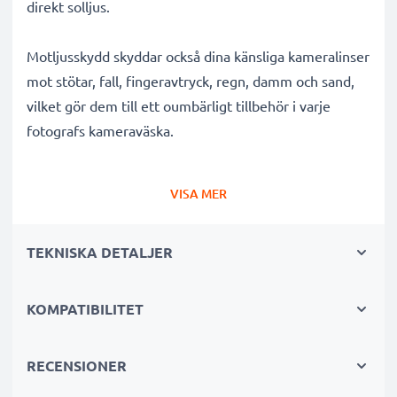
direkt solljus.
Motljusskydd skyddar också dina känsliga kameralinser
mot stötar, fall, fingeravtryck, regn, damm och sand,
vilket gör dem till ett oumbärligt tillbehör i varje
fotografs kameraväska.
Varför välja detta EW-83H tulpan / blomblad / tulip
VISA MER
bajonett Motljusskydd från CELLONIC?
✔ 100 % kompatibelt med Canon kameror,
TEKNISKA DETALJER
videokameror, systemkameror och mer
✔ Förbättrar färgdjup, kontrast och klarhet
✔ Tar bort oönskat motljus, sidoljusblänk och
KOMPATIBILITET
linsöverstrålning
✔ Skyddar ditt objektiv mot stötar, fall, regn, damm
RECENSIONER
och skador