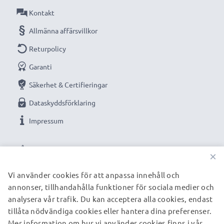
leverans och 3 års garanti!
Kontakt
Allmänna affärsvillkor
Returpolicy
Garanti
Säkerhet & Certifieringar
Dataskyddsförklaring
Impressum
VÅRA BETALNINGSALTERNATIV
×
Vi använder cookies för att anpassa innehåll och
annonser, tillhandahålla funktioner för sociala medier och
VÅRA FRAKTPARTNERS
analysera vår trafik. Du kan acceptera alla cookies, endast
tillåta nödvändiga cookies eller hantera dina preferenser.
Mer information om hur vi använder cookies finns i vår
© subtel.se 2026