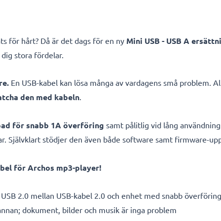
ats för hårt? Då är det dags för en ny
Mini USB - USB A ersättn
dig stora fördelar.
re.
En USB-kabel kan lösa många av vardagens små problem. All
atcha den med kabeln
.
apad för snabb 1A överföring
samt pålitlig vid lång användning
gar. Självklart stödjer den även både software samt firmware-up
el för Archos mp3-player!
 USB 2.0 mellan USB-kabel 2.0 och enhet med snabb överförin
 annan; dokument, bilder och musik är inga problem