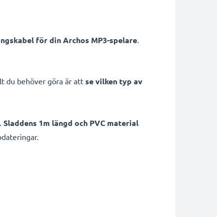
ingskabel för din Archos MP3-spelare
.
t du behöver göra är att
se vilken typ av
.
Sladdens 1m längd och PVC material
pdateringar.
g