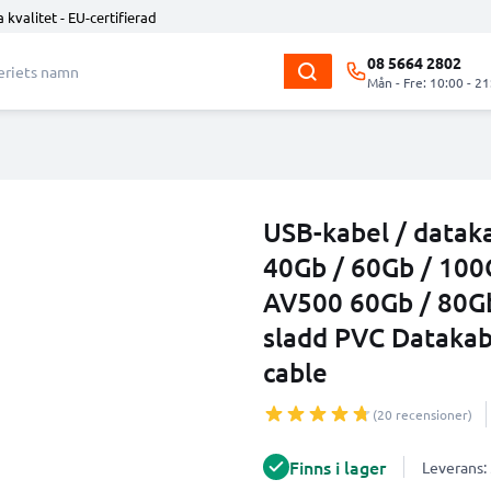
 kvalitet - EU-certifierad
08 5664 2802
Mån - Fre: 10:00 - 21
USB-kabel / datak
40Gb / 60Gb / 100
AV500 60Gb / 80G
sladd PVC Datakabe
cable
(20 recensioner)
Finns i lager
Leverans: