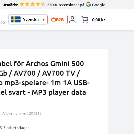
Utmärkt
2500+
recensioner på
Google
B2B
0,00 kr
▾
Toggle minicart, V
:00
abel för Archos Gmini 500
Gb / AV700 / AV700 TV /
b mp3-spelare- 1m 1A USB-
l svart - MP3 player data
Artikelnummer: 201213
 3-5 arbetsdagar