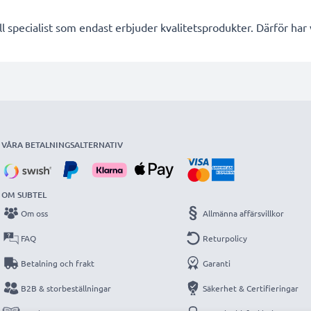
l specialist som endast erbjuder kvalitetsprodukter. Därför har
VÅRA BETALNINGSALTERNATIV
OM SUBTEL
Om oss
Allmänna affärsvillkor
FAQ
Returpolicy
Betalning och frakt
Garanti
B2B & storbeställningar
Säkerhet & Certifieringar