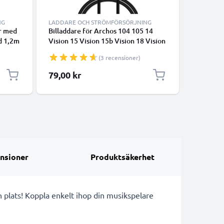
NG
LADDARE OCH STRÖMFÖRSÖRJNING
LADDARE
r med
Billaddare för Archos 104 105 14
Laddare 
d 1,2m
Vision 15 Vision 15b Vision 18 Vision
Vision / 
2 2 Vision 204 20b mp3-spelare med
Vision / 
(3 recensioner)
snabb 5V 1A / 1000mA laddning och
1000mA, 
1.1m USB-kabel / USB-kontakt -
laddkabe
79,00 kr
95,00 k
ladda din mp3 player snabbt och
säkert var du än är!
nsioner
Produktsäkerhet
n plats! Koppla enkelt ihop din musikspelare