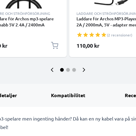
RE OCH STRÖMFÖRSÖRJNING
LADDARE OCH STRÖMFÖRSÖRJNI
dare för Archos mp3-spelare
Laddare för Archos MP3-Playe
nabb 5V 2.4A / 2400mA
2A / 2000mA, 5V - adapter me
ng och 1m USB-kabel / USB-
laddkabel
(2 recensioner)
t - ladda din mp3 player
 och säkert var du än är!
0 kr
110,00 kr
detaljer
Kompatibilitet
Rece
mp3-spelare men ingenting händer? Då kan en ny kabel vara på si
bel!