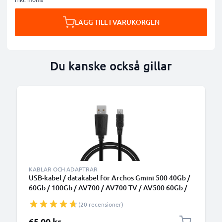
LÄGG TILL I VARUKORGEN
Du kanske också gillar
KABLAR OCH ADAPTRAR
USB-kabel / datakabel för Archos Gmini 500 40Gb /
60Gb / 100Gb / AV700 / AV700 TV / AV500 60Gb /
80Gb mp3-spelare- 1m 1A USB-sladd PVC Datakabel
(20 recensioner)
svart - MP3 player data cable
65,00 kr