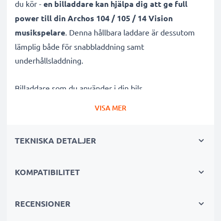
du kör -
en billaddare kan hjälpa dig att ge full
power till din Archos 104 / 105 / 14 Vision
musikspelare
. Denna hållbara laddare är dessutom
lämplig både för snabbladdning samt
underhållsladdning.
Billaddare som du använder i din bils
cigarettuttag/cigarettändare har både
VISA MER
kortslutningsskydd samt överspänningsskydd.
Den
effektiva och högkvalitativa laddaren
och
TEKNISKA DETALJER
laddsladden är
kontrollerad för att hålla hög
standard och säkerhet
samt är lämplig för all
KOMPATIBILITET
batteriteknik. Den har även en LED-display, vilken
lyser upp när den är korrekt ansluten.
RECENSIONER
Denna billaddare och USB-adapter
fungerar även väl