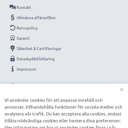
Kontakt
Tekniska data:
Allmänna affärsvillkor
Ingång / Input:
12V / 24V
Returpolicy
Anslutning 1:
Mini USB
Garanti
Utgångsspänning / Output Volt:
5V
Strömstyrka / Output ampere:
1A / 1000mA
Säkerhet & Certifieringar
Effekt / Power Watt:
5W
Dataskyddsförklaring
Kabellängd:
1.1m
Impressum
VÅRA BETALNINGSALTERNATIV
Optimerad för bland annat:
Archos 104 / 105 / 14
×
Vision mp3-spelare, musikspelare, mp3 player, för
Vi använder cookies för att anpassa innehåll och
laddning i bil, båt, husvagn, husbil med mera.
annonser, tillhandahålla funktioner för sociala medier och
VÅRA FRAKTPARTNERS
analysera vår trafik. Du kan acceptera alla cookies, endast
tillåta nödvändiga cookies eller hantera dina preferenser.
Mer information om hur vi använder cookies finns i vår
© subtel.se 2026