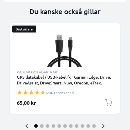
Du kanske också gillar
Bästsäljare
KABLAR OCH ADAPTRAR
GPS datakabel / USB-kabel för Garmin Edge, Drive,
DriveAssist, DriveSmart, Nüvi, Oregon, eTrex,
GPSMAP navigator/tracker - 1m 1A laddsladd PVC -
(246 recensioner)
svart överföringskabel
65,00 kr