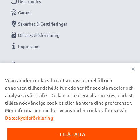
Returpolicy
GPS, navigator, tracker, cykel-gps, cykeldator med
Garanti
flera
Säkerhet & Certifieringar
Kvalitetsladdare från subtel som erbjuder maximal
Dataskyddsförklaring
kraft för alla vardagens uppgifter.
Impressum
VÅRA BETALNINGSALTERNATIV
★
3
å
rs garanti
★
×
Vi grundades år 2004 och är en internationell
Vi använder cookies för att anpassa innehåll och
specialist som endast erbjuder kvalitetsprodukter.
annonser, tillhandahålla funktioner för sociala medier och
VÅRA FRAKTPARTNERS
Därför har vi 36 månader garanti!
analysera vår trafik. Du kan acceptera alla cookies, endast
tillåta nödvändiga cookies eller hantera dina preferenser.
Mer information om hur vi använder cookies finns i vår
© subtel.se 2026
Alla priser är inklusive moms och exklusive fraktkostnader.
Dataskyddsförklaring
.
Observera att alla varumärken som nämns är registrerade
varumärken tillhörande deras ägare och anges på våra
TILLÅT ALLA
webbsidor enbart för att ge information om våra produkter.