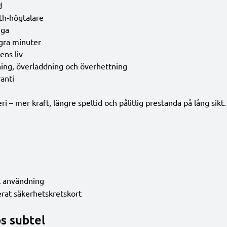
d
th-högtalare
iga
ågra minuter
ens liv
ing, överladdning och överhettning
anti
 – mer kraft, längre speltid och pålitlig prestanda på lång sikt.
l användning
rat säkerhetskretskort
s subtel