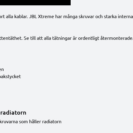
t alla kablar. JBL Xtreme har många skruvar och starka interna 
ntäthet. Se till att alla tätningar är ordentligt återmonterade
en
 bakstycket
 radiatorn
skruvarna som håller radiatorn