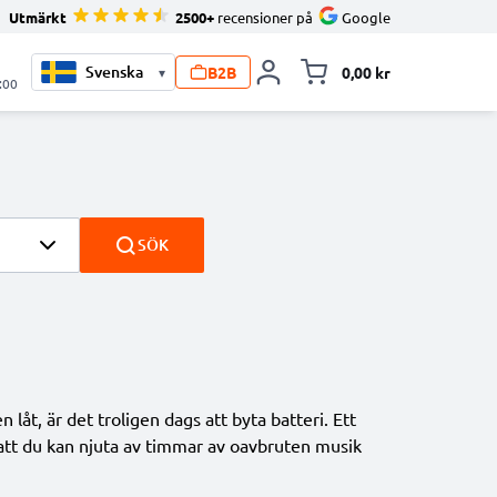
Utmärkt
2500+
recensioner på
Google
B2B
0,00 kr
▾
Toggle minicart, V
:00
SÖK
låt, är det troligen dags att byta batteri. Ett
å att du kan njuta av timmar av oavbruten musik