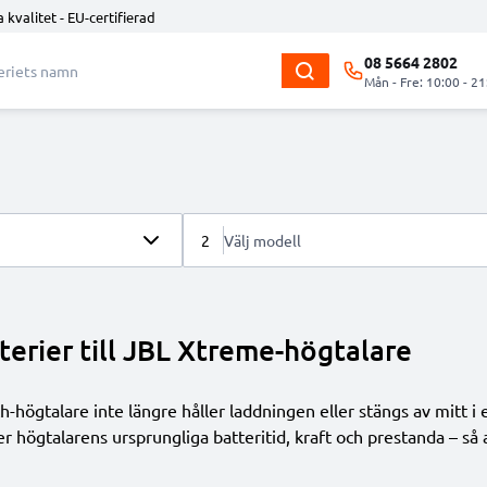
 kvalitet - EU-certifierad
08 5664 2802
Mån - Fre: 10:00 - 21
2
Välj modell
erier till JBL Xtreme-högtalare
gtalare inte längre håller laddningen eller stängs av mitt i en 
er högtalarens ursprungliga batteritid, kraft och prestanda – s