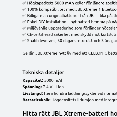
✅ Högkapacitets 5000 mAh celler för längre spelti
✅ 100% kompatibilitet med JBL Xtreme 1 Bluetoo
✅ Billigare än originalbatterier från JBL – lika pålitl
✅ Enkel DIY-installation – byt batteri hemma på n
✅ Miljövänlig uppgradering som förlänger högtalar
✅ CE-certifierad säkerhet med skydd mot kortslutn
✅ Snabb leverans, 30 dagars returrätt och 3 års gar
Ge din JBL Xtreme nytt liv med ett CELLONIC batteri
Tekniska detaljer
Kapacitet:
5000 mAh
Spänning:
7.4 V Li-ion
Livslängd:
flera hundra laddningscykler vid norma
Batteriteknik:
Högdensitets litiumjon med integre
Hitta rätt JBL Xtreme-batteri ho