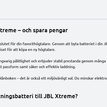
Xtreme – och spara pengar
lutet för din favorit­högtalare. Genom att byta batteriet i din JB
riset för att köpa en ny högtalare.
ngvarig pålitlighet och erbjuder stabil prestanda genom många h
kt passform samt säker och effektiv laddning.
plånboken – det är också ett miljövänligt val. Du minskar elektro
ningsbatteri till JBL Xtreme?