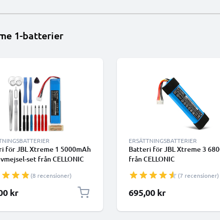
me 1-batterier
TNINGSBATTERIER
ERSÄTTNINGSBATTERIER
ri för JBL Xtreme 1 5000mAh
Batteri för JBL Xtreme 3 6
uvmejsel-set från CELLONIC
från CELLONIC
(8 recensioner)
(7 recensioner)
00 kr
695,00 kr