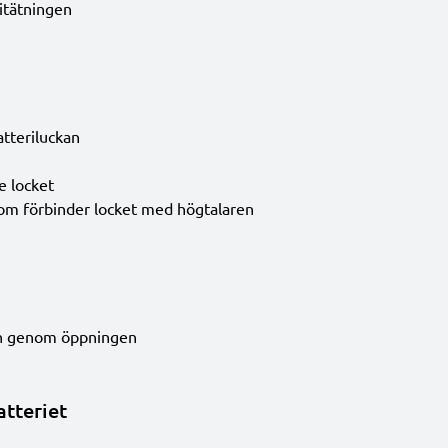
itätningen
atteriluckan
e locket
n som förbinder locket med högtalaren
och genom öppningen
atteriet