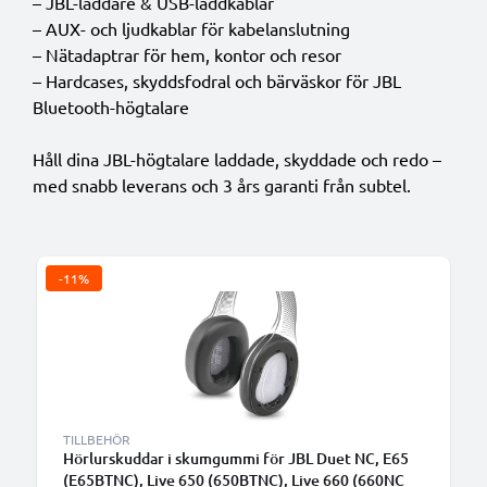
– JBL-laddare & USB-laddkablar
– AUX- och ljudkablar för kabelanslutning
– Nätadaptrar för hem, kontor och resor
– Hardcases, skyddsfodral och bärväskor för JBL
Bluetooth-högtalare
Håll dina JBL-högtalare laddade, skyddade och redo –
med snabb leverans och 3 års garanti från subtel.
-11%
TILLBEHÖR
Hörlurskuddar i skumgummi för JBL Duet NC, E65
(E65BTNC), Live 650 (650BTNC), Live 660 (660NC