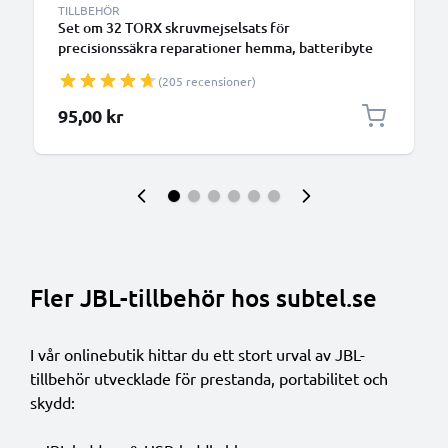
TILLBEHÖR
Set om 32 TORX skruvmejselsats för
precisionssäkra reparationer hemma, batteribyte
eller skärmbyte, med pincett och verktyg för att
(205 recensioner)
reparera surfplattor, mobiler, laptops
95,00 kr
Fler JBL-tillbehör hos subtel.se
I vår onlinebutik hittar du ett stort urval av JBL-
tillbehör utvecklade för prestanda, portabilitet och
skydd: