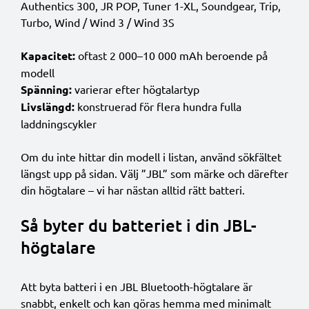
Authentics 300, JR POP, Tuner 1-XL, Soundgear, Trip,
Turbo, Wind / Wind 3 / Wind 3S
Kapacitet:
oftast 2 000–10 000 mAh beroende på
modell
Spänning:
varierar efter högtalartyp
Livslängd:
konstruerad för flera hundra fulla
laddningscykler
Om du inte hittar din modell i listan, använd sökfältet
längst upp på sidan. Välj ”JBL” som märke och därefter
din högtalare – vi har nästan alltid rätt batteri.
Så byter du batteriet i din JBL-
högtalare
Att byta batteri i en JBL Bluetooth-högtalare är
snabbt, enkelt och kan göras hemma med minimalt