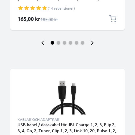
660BTNC) hörlurar / headset / headphones -
(14 recensioner)
öronkuddar, earpads, hörlursvaddering,
ersättningshörlurskuddar
Specialpris
165,00 kr
Ordinarie pris
185,00 kr
KABLAR OCH ADAPTRAR
USB-kabel / datakabel för JBL Charge 1, 2, 3, Flip 2,
3, 4, Go, 2, Tuner, Clip 1, 2, 3, Link 10, 20, Pulse 1, 2,