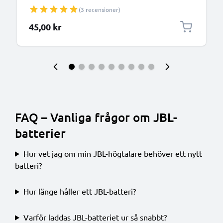
3 högtalare / speaker - 1m svart PVC 1A USB-sladd
(3 recensioner)
45,00 kr
FAQ – Vanliga frågor om JBL-
batterier
Hur vet jag om min JBL-högtalare behöver ett nytt
batteri?
Hur länge håller ett JBL-batteri?
Varför laddas JBL-batteriet ur så snabbt?