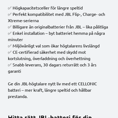
✅ Högkapacitetsceller för längre speltid
✅ Perfekt kompatibilitet med JBL Flip-, Charge- och
Xtreme-serierna
✅ Billigare än originalbatterier från JBL – lika pålitliga
✅ Enkel installation – byt batteriet hemma på några
minuter
✅ Miljövänligt val som ökar högtalarens livslängd
✅ CE-certifierad säkerhet med skydd mot
kortslutning, överladdning och överhettning
✅ Snabb leverans, 30 dagars returrätt och 3 års
garanti
Ge din JBL-högtalare nytt liv med ett CELLONIC
batteri – mer kraft, längre speltid och hållbar
prestanda.
Hitta rätt JBL-batteri för din