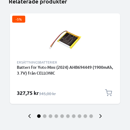
Relaterade produkter
-5%
ERSÄTTNINGSBATTERIER
Batteri för Yoto Mini (2024) AHB694449 (1900mAh,
3.7V) från CELLONIC
Specialpris
327,75 kr
Ordinarie pris
345,00 kr