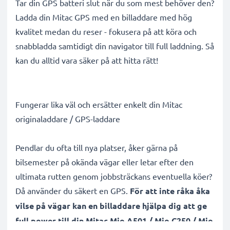
Tar din GPS batteri slut när du som mest behöver den?
Ladda din Mitac GPS med en billaddare med hög
kvalitet medan du reser - fokusera på att köra och
snabbladda samtidigt din navigator till full laddning. Så
kan du alltid vara säker på att hitta rätt!
Fungerar lika väl och ersätter enkelt din Mitac
originaladdare / GPS-laddare
Pendlar du ofta till nya platser, åker gärna på
bilsemester på okända vägar eller letar efter den
ultimata rutten genom jobbsträckans eventuella köer?
Då använder du säkert en GPS.
För att inte råka åka
vilse på vägar kan en billaddare hjälpa dig att ge
full power till din Mitac Mio A501 / Mio C250 / Mio