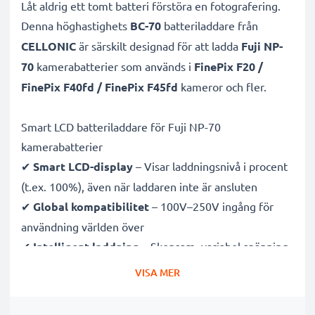
Låt aldrig ett tomt batteri förstöra en fotografering.
Denna höghastighets
BC-70
batteriladdare från
CELLONIC
är särskilt designad för att ladda
Fuji NP-
70
kamerabatterier som används i
FinePix F20 /
FinePix F40fd / FinePix F45fd
kameror och fler.
Smart LCD batteriladdare för Fuji NP-70
kamerabatterier
✔
Smart LCD-display
– Visar laddningsnivå i procent
(t.ex. 100%), även när laddaren inte är ansluten
✔
Global kompatibilitet
– 100V–250V ingång för
användning världen över
✔
Intelligent laddning
– Skonsam, variabel spänning
förlänger batteriets livslängd
VISA MER
✔
Certifierad säkerhet
– CE- och RoHS-godkänd med
skydd mot överladdning, överhettning och