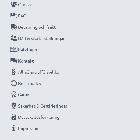
Om oss
kompakta LCD-batteriladdare från CELLONIC.
FAQ
Beställ nu med snabb leverans och 3 års garanti!
Betalning och frakt
B2B & storbeställningar
Kataloger
Kontakt
Allmänna affärsvillkor
Returpolicy
Garanti
Säkerhet & Certifieringar
Dataskyddsförklaring
Impressum