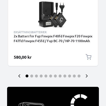
ERSÄTTNINGSBATTERIER
2x Batteri för Fuji Finepix F40fd Finepix F20 Finepix
F47fd Finepix F45fd / Fuji BC-70 / NP-70 1100mAh
+ Laddare från CELLONIC
580,00 kr