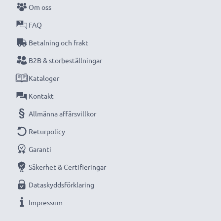
Om oss
Missa aldrig ett ögonblick med denna smarta,
kompakta LCD-batteriladdare från CELLONIC.
FAQ
Beställ nu med snabb leverans och 3 års garanti!
Betalning och frakt
B2B & storbeställningar
Kataloger
Kontakt
Allmänna affärsvillkor
Returpolicy
Garanti
Säkerhet & Certifieringar
Dataskyddsförklaring
Impressum