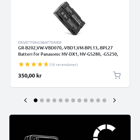
ERSÄTTNINGSBATTERIER
GR-B202,VW-VBD070,-VBD1,VM-BPL13,-BPL27
Batteri för Panasonic NV-DX1, NV-GS280, -GS250,
VM-H775, RCA Pro-V730, 2000mAh Kamera-
(10 recensioner)
ersättningsbatteri med lång batteritid
350,00 kr