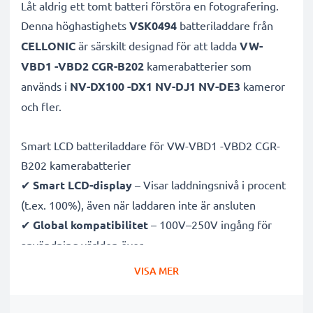
Låt aldrig ett tomt batteri förstöra en fotografering.
Denna höghastighets
VSK0494
batteriladdare från
CELLONIC
är särskilt designad för att ladda
VW-
VBD1 -VBD2 CGR-B202
kamerabatterier som
används i
NV-DX100 -DX1 NV-DJ1 NV-DE3
kameror
och fler.
Smart LCD batteriladdare för VW-VBD1 -VBD2 CGR-
B202 kamerabatterier
✔
Smart LCD-display
– Visar laddningsnivå i procent
(t.ex. 100%), även när laddaren inte är ansluten
✔
Global kompatibilitet
– 100V–250V ingång för
användning världen över
✔
Intelligent laddning
– Skonsam, variabel spänning
VISA MER
förlänger batteriets livslängd
✔
Certifierad säkerhet
– CE- och RoHS-godkänd med