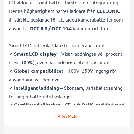
Låt aldrig ett tomt batteri förstöra en fotografering.
Denna höghastighets
batteriladdare från
CELLONIC
är särskilt designad för att ladda
kamerabatterier som
används i
DCZ 8.3 / DCZ 10.4
kameror och fler.
Smart LCD batteriladdare för kamerabatterier
✔
Smart LCD-display
– Visar laddningsnivå i procent
(t.ex. 100%), även när laddaren inte är ansluten
✔
Global kompatibilitet
– 100V–250V ingång för
användning världen över
✔
Intelligent laddning
– Skonsam, variabel spänning
förlänger batteriets livslängd
✔
Certifierad säkerhet
– CE- och RoHS-godkänd med
skydd mot överladdning, överhettning och
VISA MER
kortslutning