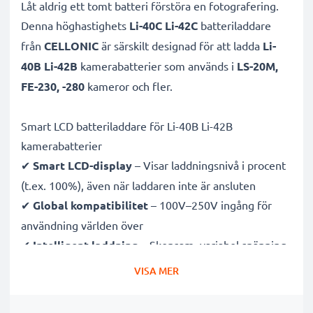
Låt aldrig ett tomt batteri förstöra en fotografering.
Denna höghastighets
Li-40C Li-42C
batteriladdare
från
CELLONIC
är särskilt designad för att ladda
Li-
40B Li-42B
kamerabatterier som används i
LS-20M,
FE-230, -280
kameror och fler.
Smart LCD batteriladdare för Li-40B Li-42B
kamerabatterier
✔
Smart LCD-display
– Visar laddningsnivå i procent
(t.ex. 100%), även när laddaren inte är ansluten
✔
Global kompatibilitet
– 100V–250V ingång för
användning världen över
✔
Intelligent laddning
– Skonsam, variabel spänning
förlänger batteriets livslängd
VISA MER
✔
Certifierad säkerhet
– CE- och RoHS-godkänd med
skydd mot överladdning, överhettning och