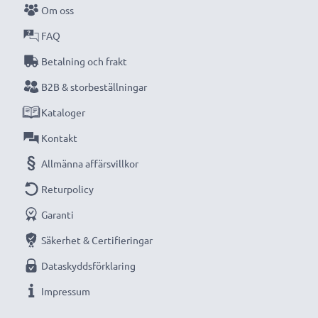
Om oss
kompakta LCD-batteriladdare från CELLONIC.
FAQ
Beställ nu med snabb leverans och 3 års garanti!
Betalning och frakt
B2B & storbeställningar
Kataloger
Kontakt
Allmänna affärsvillkor
Returpolicy
Garanti
Säkerhet & Certifieringar
Dataskyddsförklaring
Impressum