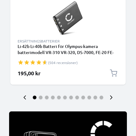
ERSÄTTNINGSBATTERIER
Li-42b Li-40b Batteri för Olympus-kamera
batterimodell VR-310 VR-320, DS-7000, FE-20 FE-
230 FE-340 FE-4000, TOUGH TG-310 TG-320,
(504 recensioner)
VH210, LS-20M, D-720, 700mAh Kamera-
ersättningsbatteri med lång batteritid
195,00 kr