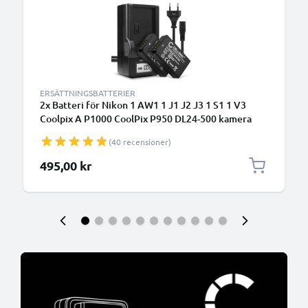
ERSÄTTNINGSBATTERIER
2x Batteri för Nikon 1 AW1 1 J1 J2 J3 1 S1 1 V3
Coolpix A P1000 CoolPix P950 DL24-500 kamera
med hög 800mAh kapacitet + laddare för
(40 recensioner)
uppladdningsbara kamerabatterier / ersätter ditt
Nikon-batteri
495,00 kr