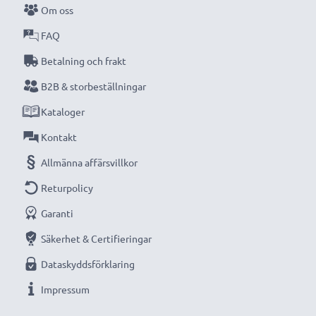
Om oss
kompakta LCD-batteriladdare från CELLONIC.
FAQ
Beställ nu med snabb leverans och 3 års garanti!
Betalning och frakt
B2B & storbeställningar
Kataloger
Kontakt
Allmänna affärsvillkor
Returpolicy
Garanti
Säkerhet & Certifieringar
Dataskyddsförklaring
Impressum