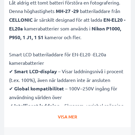
Låt aldrig ett tomt batteri förstöra en fotografering.
Denna höghastighets
MH-27 -29
batteriladdare från
CELLONIC
är särskilt designad för att ladda
EN-EL20 -
EL20a
kamerabatterier som används i
Nikon P1000,
P950, 1 J1, 1 S1
kameror och fler.
Smart LCD batteriladdare för EN-EL20 -EL20a
kamerabatterier
✔
Smart LCD-display
– Visar laddningsnivå i procent
(t.ex. 100%), även när laddaren inte är ansluten
✔
Global kompatibilitet
– 100V–250V ingång för
användning världen över
✔
Intelligent laddning
– Skonsam, variabel spänning
förlänger batteriets livslängd
VISA MER
✔
Certifierad säkerhet
– CE- och RoHS-godkänd med
skydd mot överladdning, överhettning och