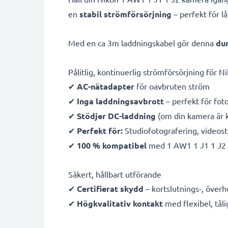
en
stabil strömförsörjning
– perfekt för l
Med en ca 3m laddningskabel gör denna
dum
Pålitlig, kontinuerlig strömförsörjning för 
✔
AC-nätadapter
för oavbruten ström
✔
Inga laddningsavbrott
– perfekt för fot
✔
Stödjer DC-laddning
(om din kamera är 
✔
Perfekt för:
Studiofotografering, videost
✔
100 % kompatibel
med 1 AW1 1 J1 1 J2 
Säkert, hållbart utförande
✔
Certifierat skydd
– kortslutnings-, över
✔
Högkvalitativ kontakt
med flexibel, tåli