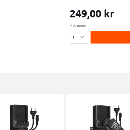
249,00 kr
inkl. moms
Antal