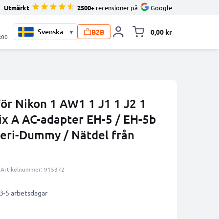
Utmärkt
2500+
recensioner på
Google
B2B
0,00 kr
▾
Toggle minicart, V
:00
ör Nikon 1 AW1 1 J1 1 J2 1
ix A AC-adapter EH-5 / EH-5b
teri-Dummy / Nätdel från
Artikelnummer: 915372
 3-5 arbetsdagar