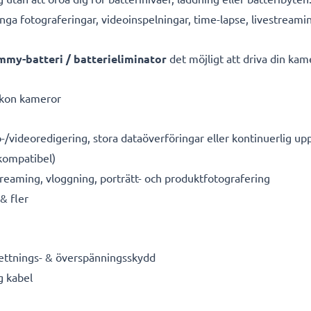
ånga fotograferingar, videoinspelningar, time-lapse, livestreami
my-batteri / batterieliminator
det möjligt att driva din kame
Nikon kameror
o-/videoredigering, stora dataöverföringar eller kontinuerlig up
kompatibel)
reaming, vloggning, porträtt- och produktfotografering
& fler
hettnings- & överspänningsskydd
g kabel