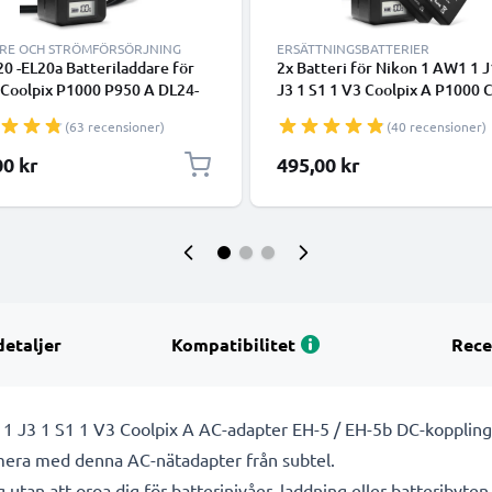
RE OCH STRÖMFÖRSÖRJNING
ERSÄTTNINGSBATTERIER
0 -EL20a Batteriladdare för
2x Batteri för Nikon 1 AW1 1 J
 Coolpix P1000 P950 A DL24-
J3 1 S1 1 V3 Coolpix A P1000 
W1 1 J1 J2 J3 1 S1 1 V3
P950 DL24-500 kamera med h
(63 recensioner)
(40 recensioner)
abatterier från CELLONIC
800mAh kapacitet + laddare f
uppladdningsbara kamerabatte
00 kr
495,00 kr
ersätter ditt Nikon-batteri
detaljer
Kompatibilitet
Rece
 1 J3 1 S1 1 V3 Coolpix A AC-adapter EH-5 / EH-5b DC-koppling
amera med denna AC-nätadapter från subtel.
utan att oroa dig för batterinivåer, laddning eller batteribyte