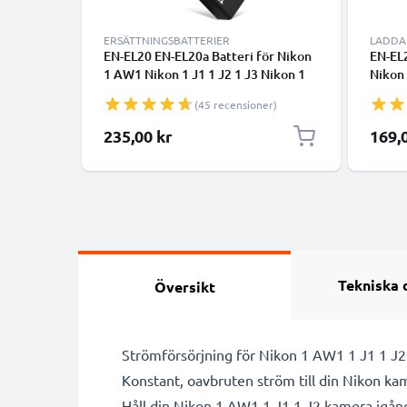
ERSÄTTNINGSBATTERIER
LADDA
EN-EL20 EN-EL20a Batteri för Nikon
EN-EL2
1 AW1 Nikon 1 J1 1 J2 1 J3 Nikon 1
Nikon
S1 Nikon 1 V3 Nikon CoolPix P1000
5001 A
(45 recensioner)
Coolpix A Nikon DL24-500, 800mAh
Kamer
Kamera-ersättningsbatteri med lång
235,00 kr
169,
batteritid
Tekniska 
Översikt
Strömförsörjning för Nikon 1 AW1 1 J1 1 J2
Konstant, oavbruten ström till din Nikon k
Håll din Nikon 1 AW1 1 J1 1 J2 kamera igång 