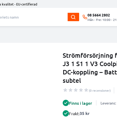
 kvalitet - EU-certifierad
08 5664 2802
Mån - Fre: 10:00 - 21
Strömförsörjning f
J3 1 S1 1 V3 Coolp
DC-koppling – Bat
subtel
(0 recensioner)
Finns i lager
Leverans:
35 kr
Frakt: