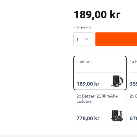
189,00 kr
inkl. moms
Antal
Laddare
1x 
189,00 kr
35
2x Batteri 2200mAh+
2x 
Laddare
778,00 kr
67