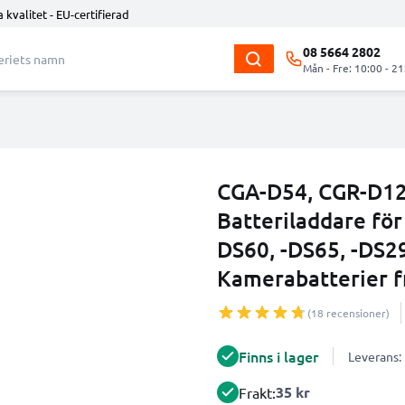
 kvalitet - EU-certifierad
08 5664 2802
Mån - Fre: 10:00 - 21
CGA-D54, CGR-D12
Batteriladdare fö
DS60, -DS65, -DS2
Kamerabatterier 
(18 recensioner)
Finns i lager
Leverans:
35 kr
Frakt: