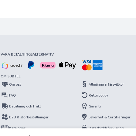
VÅRA BETALNINGSALTERNATIV
OM SUBTEL
Om oss
Allmänna affärsvillkor
FAQ
Returpolicy
Betalning och frakt
Garanti
B2B & storbeställningar
Säkerhet & Certifieringar
Kataloger
Dataskyddsförklaring