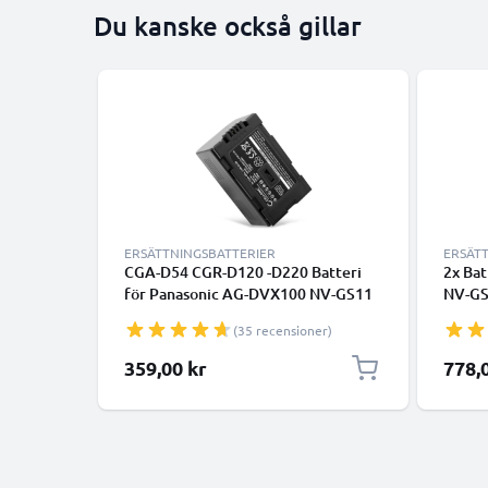
Du kanske också gillar
ERSÄTTNINGSBATTERIER
ERSÄT
CGA-D54 CGR-D120 -D220 Batteri
2x Ba
för Panasonic AG-DVX100 NV-GS11
NV-GS
NV-DS60 NV-GS1 NV-DS27 NV-DS29
NV-DS
(35 recensioner)
NV-MX500 NV-DA1 NV-DS15,
DS15 
2200mAh Kamera-ersättningsbatteri
kapaci
359,00 kr
778,
med lång batteritid
uppla