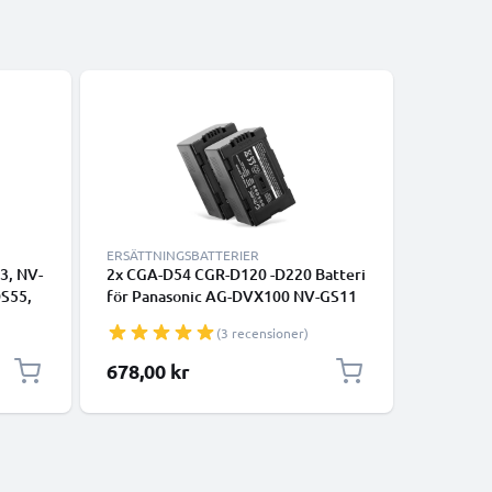
ERSÄTTNINGSBATTERIER
ERSÄTTNI
X3, NV-
2x CGA-D54 CGR-D120 -D220 Batteri
1x Batter
S55,
för Panasonic AG-DVX100 NV-GS11
AC90, NV
 VW-
NV-DS60 NV-GS1 NV-DS27 NV-DS29
DS38, N
(3 recensioner)
NV-MX500 NV-DA1 NV-DS15,
NV-DS1,
2200mAh Kamera-ersättningsbatteri
DS150, N
678,00 kr
535,00
med lång batteritid
DS27, N
NV-DS33
(5400mAh