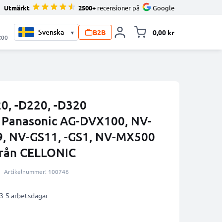
Utmärkt
2500+
recensioner på
Google
B2B
0,00 kr
▾
Toggle minicart, V
:00
0, -D220, -D320
r Panasonic AG-DVX100, NV-
9, NV-GS11, -GS1, NV-MX500
från CELLONIC
Artikelnummer: 100746
 3-5 arbetsdagar