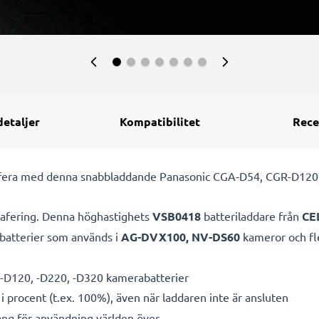
detaljer
Kompatibilitet
Rece
rafera med denna snabbladdande Panasonic CGA-D54, CGR-D120,
grafering. Denna höghastighets
VSB0418
batteriladdare från
CE
atterier som används i
AG-DVX100, NV-DS60
kameror och fl
-D120, -D220, -D320 kamerabatterier
i procent (t.ex. 100%), även när laddaren inte är ansluten
g för användning världen över