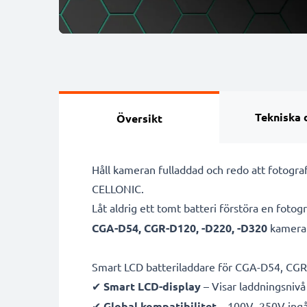
Tekniska 
Översikt
Håll kameran fulladdad och redo att fotog
CELLONIC.
Låt aldrig ett tomt batteri förstöra en foto
CGA-D54, CGR-D120, -D220, -D320
kamerab
Smart LCD batteriladdare för CGA-D54, CGR
✔
Smart LCD-display
– Visar laddningsnivå 
✔
Global kompatibilitet
– 100V–250V ingån