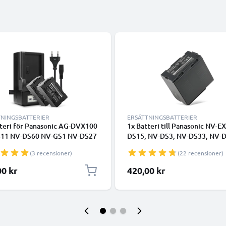
TNINGSBATTERIER
ERSÄTTNINGSBATTERIER
tteri för Panasonic AG-DVX100
1x Batteri till Panasonic NV-E
11 NV-DS60 NV-GS1 NV-DS27
DS15, NV-DS3, NV-DS33, NV-D
29 NV-MX500 NV-DA1 NV-
NV-DS8, NV-DS99, PV-DV100
(3 recensioner)
(22 recensioner)
kamera med hög 2200mAh
VBD25 (3300mAh, 7.4V) från
tet + laddare för
CELLONIC
00 kr
420,00 kr
ddningsbara kamerabatterier