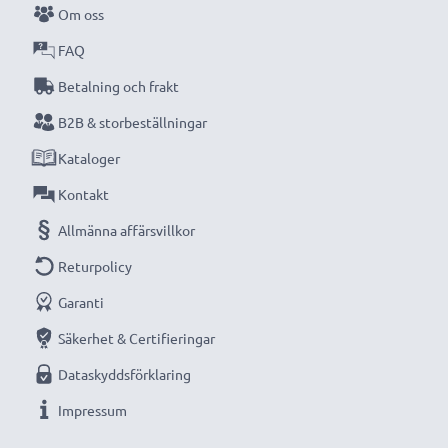
Om oss
Beställ nu med snabb leverans och 3 års garanti!
FAQ
Betalning och frakt
B2B & storbeställningar
Kataloger
Kontakt
Allmänna affärsvillkor
Returpolicy
Garanti
Säkerhet & Certifieringar
Dataskyddsförklaring
Impressum