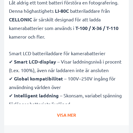
Låt aldrig ett tomt batteri förstöra en fotografering.
Denna höghastighets
LI-80C
batteriladdare från
CELLONIC
är särskilt designad för att ladda
kamerabatterier som används i
T-100 / X-36 / T-110
kameror och fler.
Smart LCD batteriladdare för kamerabatterier
✔
Smart LCD-display
– Visar laddningsnivå i procent
(t.ex. 100%), även när laddaren inte är ansluten
✔
Global kompatibilitet
– 100V–250V ingång för
användning världen över
✔
Intelligent laddning
– Skonsam, variabel spänning
förlänger batteriets livslängd
✔
Certifierad säkerhet
– CE- och RoHS-godkänd med
VISA MER
skydd mot överladdning, överhettning och
kortslutning