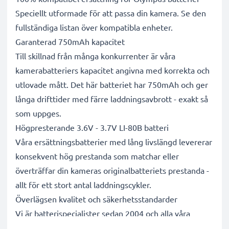
Speciellt utformade för att passa din kamera. Se den
fullständiga listan över kompatibla enheter.
Garanterad 750mAh kapacitet
Till skillnad från många konkurrenter är våra
kamerabatteriers kapacitet angivna med korrekta och
utlovade mått. Det här batteriet har 750mAh och ger
långa drifttider med färre laddningsavbrott - exakt så
som uppges.
Högpresterande 3.6V - 3.7V LI-80B batteri
Våra ersättningsbatterier med lång livslängd levererar
konsekvent hög prestanda som matchar eller
överträffar din kameras originalbatteriets prestanda -
allt för ett stort antal laddningscykler.
Överlägsen kvalitet och säkerhetsstandarder
Vi är batterispecialister sedan 2004 och alla våra
ersättningsbatterier genomgår strikta och noggranna