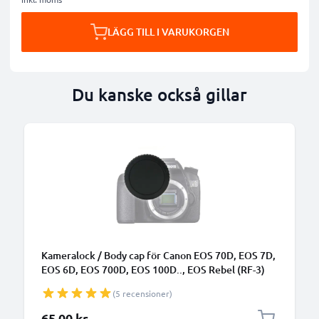
LÄGG TILL I VARUKORGEN
Du kanske också gillar
Kameralock / Body cap för Canon EOS 70D, EOS 7D,
EOS 6D, EOS 700D, EOS 100D.., EOS Rebel (RF-3)
systemkamera - Bajonett linsskydd / skyddskåpa /
(5 recensioner)
EOS EF, EF-S Mount cover - effektivt skydd mot
smuts för ditt kamerahus
65,00 kr