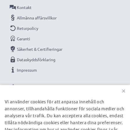
Kontakt
Allmänna affärsvillkor
Returpolicy
Garanti
Säkerhet & Certifieringar
Dataskyddsförklaring
Impressum
VÅRA BETALNINGSALTERNATIV
×
Vi använder cookies för att anpassa innehåll och
annonser, tillhandahålla funktioner för sociala medier och
VÅRA FRAKTPARTNERS
analysera vår trafik. Du kan acceptera alla cookies, endast
tillåta nödvändiga cookies eller hantera dina preferenser.
Mer information om hur vi använder cookies finns i vår
© subtel.se 2026