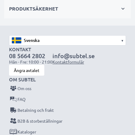
Funktionalitet:
PRODUKTSÄKERHET
• Omedelbar utlösning – välj mellan direkt aktivering
eller en 2-sekunders timerfördröjning
• Återskapar fullständigt funktionaliteten hos din
kameras originalfjärrkontroll
▾
KONTAKT
Kabellängd:
90 cm
08 5664 2802
info@subtel.se
Mån - Fre: 10:00 - 21:00
Kontaktformulär
Ångra avtalet
Förbättra dina bilder med vår CELLONIC
OM SUBTEL
avtryckare – precisionskontroll för skarpa,
Om oss
skakfria foton. Beställ nu för snabb leverans och 3
års garanti!
FAQ
Betalning och frakt
B2B & storbeställningar
Kataloger