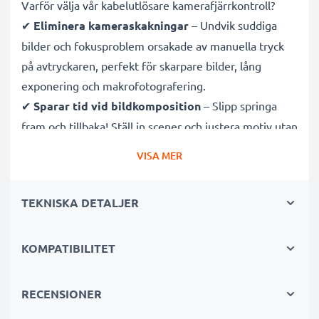
Varför välja vår kabelutlösare kamerafjärrkontroll?
✔
Eliminera kameraskakningar
– Undvik suddiga
bilder och fokusproblem orsakade av manuella tryck
på avtryckaren, perfekt för skarpare bilder, lång
exponering och makrofotografering.
✔
Sparar tid vid bildkomposition
– Slipp springa
fram och tillbaka! Ställ in scener och justera motiv utan
att behöva återvända till kameran för att ta bilden.
VISA MER
✔
Idealisk för vilddjurs- och naturfotografering
–
Utlös avtryckaren på distans för att inte störa djurlivet
TEKNISKA DETALJER
och fånga skarpa bilder vid astrofotografering och
tidsförlopp.
✔
Var med på bilden själv
– Ta enkelt gruppselfies
KOMPATIBILITET
och familjeporträtt med denna fjärravtryckare och var
både fotograf och motiv.
RECENSIONER