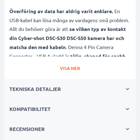
Överföring av data har aldrig varit enklare.
En
USB-kabel kan lösa många av vardagens små problem.
Allt du behöver göra är att
se vilken typ av kontakt
din Cyber-shot DSC-S30 DSC-S50 kamera har och
matcha den med kabeln
. Denna 4 Pin Camera
Connector - USB A sladd är
tålig, skapad för snabb
överföring
samt pålitlig vid lång användning.
VISA MER
Sladdens 1.5m längd och PVC material gör kabeln
hållbar
, vilket sparar dig pengar.
TEKNISKA DETALJER
Självklart
stödjer den även både software samt
KOMPATIBILITET
firmware-uppdateringar
, så att din kamera kan förbli
fungerande och uppdaterad på ett kick!
RECENSIONER
Många fördelar med denna 4 Pin Camera