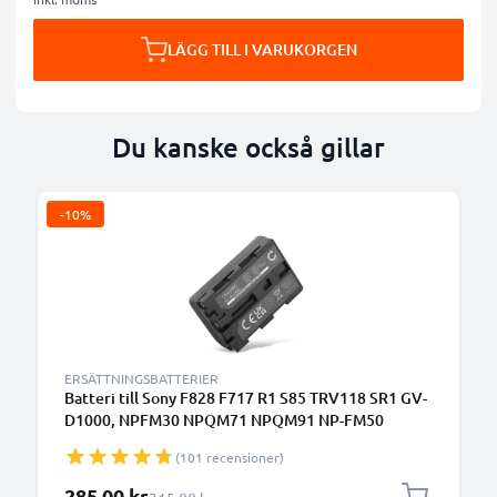
LÄGG TILL I VARUKORGEN
Du kanske också gillar
-10%
ERSÄTTNINGSBATTERIER
Batteri till Sony F828 F717 R1 S85 TRV118 SR1 GV-
D1000, NPFM30 NPQM71 NPQM91 NP-FM50
(1600mAh, 7.4V) från CELLONIC
(101 recensioner)
Specialpris
285,00 kr