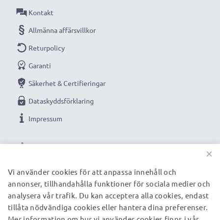
Anslutning 1: 4 Pin Camera Connector connector
Kontakt
Anslutning 2: USB A adapter
Allmänna affärsvillkor
Version: USB 2.0
Returpolicy
1.5m lång sladd
Garanti
Färg: svart
Säkerhet & Certifieringar
Optimerad för bland annat:
Sony Cyber-shot DSC-
Dataskyddsförklaring
S30 DSC-S50 DSC-S70 DSC-F505 DSC-F505V C-200
Impressum
Zoom kamera, systemkamera, digitalkamera, go-pros
eller camcorders med flera.
VÅRA BETALNINGSALTERNATIV
×
Obs!
Kabeln kan även användas som laddsladd om din
Vi använder cookies för att anpassa innehåll och
kamera är optimerad för denna typ av kablar. Se
annonser, tillhandahålla funktioner för sociala medier och
VÅRA FRAKTPARTNERS
kamerans inställningar/manual för mer information.
analysera vår trafik. Du kan acceptera alla cookies, endast
tillåta nödvändiga cookies eller hantera dina preferenser.
Mer information om hur vi använder cookies finns i vår
© subtel.se 2026