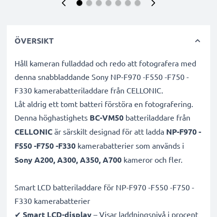
ÖVERSIKT
Håll kameran fulladdad och redo att fotografera med
denna snabbladdande Sony NP-F970 -F550 -F750 -
F330 kamerabatteriladdare från CELLONIC.
Låt aldrig ett tomt batteri förstöra en fotografering.
Denna höghastighets
BC-VM50
batteriladdare från
CELLONIC
är särskilt designad för att ladda
NP-F970 -
F550 -F750 -F330
kamerabatterier som används i
Sony A200, A300, A350, A700
kameror och fler.
Smart LCD batteriladdare för NP-F970 -F550 -F750 -
F330 kamerabatterier
✔
Smart LCD-display
– Visar laddningsnivå i procent