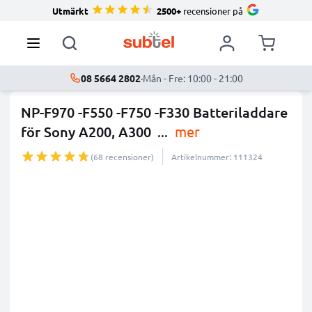
Utmärkt
2500+
recensioner på
08 5664 2802
·
Mån - Fre: 10:00 - 21:00
NP-F970 -F550 -F750 -F330 Batteriladdare
för Sony A200, A300
...
mer
(68 recensioner)
Artikelnummer: 111324