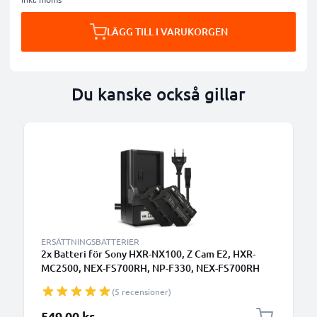
LÄGG TILL I VARUKORGEN
Du kanske också gillar
ERSÄTTNINGSBATTERIER
2x Batteri för Sony HXR-NX100, Z Cam E2, HXR-
MC2500, NEX-FS700RH, NP-F330, NEX-FS700RH
kamera med hög 4400mAh kapacitet + laddare för
(5 recensioner)
uppladdningsbara kamerabatterier
549,00 kr