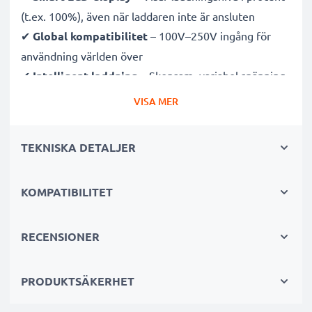
(t.ex. 100%), även när laddaren inte är ansluten
✔
Global kompatibilitet
– 100V–250V ingång för
användning världen över
✔
Intelligent laddning
– Skonsam, variabel spänning
förlänger batteriets livslängd
VISA MER
✔
Certifierad säkerhet
– CE- och RoHS-godkänd med
skydd mot överladdning, överhettning och
TEKNISKA DETALJER
kortslutning
KOMPATIBILITET
Kompakt & resevänlig
✔
Kompakt & lätt
– Perfekt storlek för kameraväskan
✔
Hållbara material
– Flexibel, brytsäker
RECENSIONER
laddningskabel och strömadapter
PRODUKTSÄKERHET
Snabba laddningstider