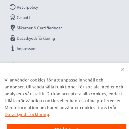
Returpolicy
Garanti
Säkerhet & Certifieringar
Dataskyddsförklaring
Impressum
VÅRA BETALNINGSALTERNATIV
×
Vi använder cookies för att anpassa innehåll och
annonser, tillhandahålla funktioner för sociala medier och
VÅRA FRAKTPARTNERS
analysera vår trafik. Du kan acceptera alla cookies, endast
tillåta nödvändiga cookies eller hantera dina preferenser.
Mer information om hur vi använder cookies finns i vår
© subtel.se 2026
Alla priser är inklusive moms och exklusive fraktkostnader.
Dataskyddsförklaring
.
Observera att alla varumärken som nämns är registrerade
varumärken tillhörande deras ägare och anges på våra