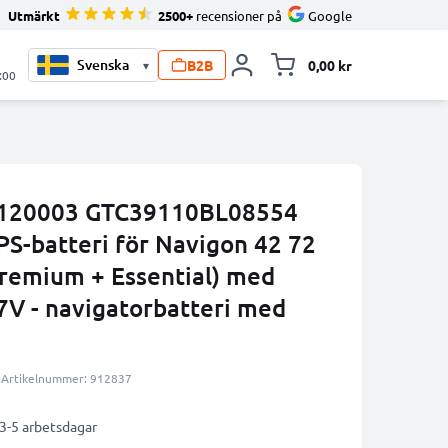
Utmärkt
2500+
recensioner på
Google
B2B
0,00 kr
▾
Toggle minicart, V
:00
120003 GTC39110BL08554
-batteri för Navigon 42 72
Premium + Essential) med
7V - navigatorbatteri med
Artikelnummer: 912837
 3-5 arbetsdagar