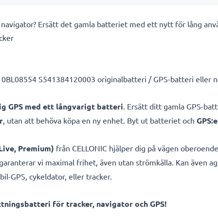
n navigator? Ersätt det gamla batteriet med ett nytt för lång 
cker
BL08554 S541384120003 originalbatteri / GPS-batteri eller na
lig GPS med ett långvarigt batteri
. Ersätt ditt gamla GPS-bat
r
, utan att behöva köpa en ny enhet. Byt ut batteriet och
GPS:e
s Live, Premium)
från CELLONIC hjälper dig på vägen oberoende
garanterar vi maximal frihet, även utan strömkälla. Kan även ag
il-GPS, cykeldator, eller tracker.
ningsbatteri för tracker, navigator och GPS!