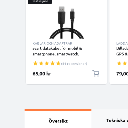
Bästsäljare
KABLAR OCH ADAPTRAR
LADDA
svart datakabel för mobil &
Billad
smartphone, smartwatch,
GPS &
surfplattor, högtalare, GPS eller
1000m
(54 recensioner)
hörlurar - 1m 1A för snabb
kabel 
överföring - PVC USB-sladd
65,00 kr
79,0
Tekniska 
Översikt