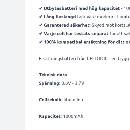
✔ Utbytesbatteri med hög kapacitet
- 10
✔ Lång livslängd
tack vare modern litiumt
✔ Garanterad säkerhet:
Skydd mot kortslut
✔ Varje cell har testats separat
för att sä
✔ 100% kompatibel ersättning för ditt or
Ersättningsbatteri från CELLONIC - en trygg st
Teknisk data
Spänning
: 3.6V - 3.7V
Cellteknik
: litium Ion
Kapacitet
: 1000mAh