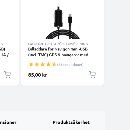
NG
LADDARE OCH STRÖMFÖRSÖRJNING
LADDARE
SB)
Billaddare för Navigon mini-USB
subtel M
 1A /
(incl. TMC) GPS & navigator med
Navigon 4
B-
snabb 5V 1A / 1000mA laddning och
Premium 
(23 recensioner)
1.1m USB-kabel / laddsladd
70 Plus -
tracker
85,00 kr
95,00 k
nsioner
Produktsäkerhet