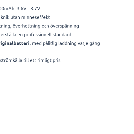
00mAh, 3.6V - 3.7V
eknik utan minneseffekt
ning, överhettning och överspänning
kerställa en professionell standard
iginalbatteri
, med pålitlig laddning varje gång
römkälla till ett rimligt pris.