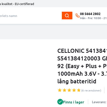
 kvalitet - EU-certifierad
08 5664 2802
Mån - Fre: 10:00 - 21
CELLONIC 541384
S541384120003 GPS
92 (Easy + Plus + 
1000mAh 3.6V - 3.
lång batteritid
(6 recensioner)
Finns i lager
Leverans: