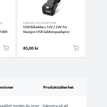
NG
KABLAR OCH ADAPTRAR
KABLAR 
USB Billaddare 12V / 24V för
svart dat
 1400
Navigon USB laddningsadapter
smartpho
00 max
surfplatt
PS
hörlurar 
överföri
85,00 kr
65,00 k
nsioner
Produktsäkerhet
valitet medan du reser - fokusera på att