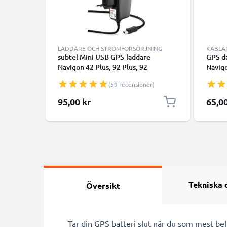
LADDARE OCH STRÖMFÖRSÖRJNING
KABLA
subtel Mini USB GPS-laddare
GPS da
Navigon 42 Plus, 92 Plus, 92
Navig
Premium Live, 42 Easy, 40 Premium,
1410 2
(59 recensioner)
70 Plus - adapter för navigator GPS
2110 n
tracker
laddsl
95,00 kr
65,0
överf
Tekniska 
Översikt
Tar din GPS batteri slut när du som mest b