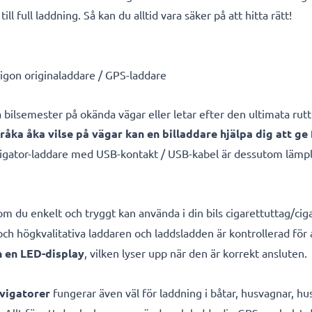
l full laddning. Så kan du alltid vara säker på att hitta rätt!
vigon originaladdare / GPS-laddare
 på bilsemester på okända vägar eller letar efter den ultimata r
 råka åka vilse på vägar kan en billaddare hjälpa dig att ge 
igator-laddare med USB-kontakt / USB-kabel är dessutom lämpl
som du enkelt och tryggt kan använda i din bils cigarettuttag/ci
och högkvalitativa laddaren och laddsladden är kontrollerad för 
n en LED-display
, vilken lyser upp när den är korrekt ansluten.
vigatorer
fungerar även väl för laddning i båtar, husvagnar, hu