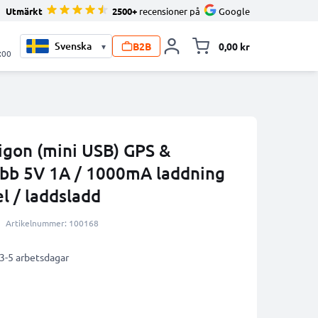
Utmärkt
2500+
recensioner på
Google
B2B
0,00 kr
▾
Toggle minicart, V
:00
igon (mini USB) GPS &
bb 5V 1A / 1000mA laddning
l / laddsladd
Artikelnummer: 100168
 3-5 arbetsdagar