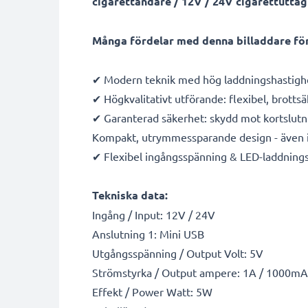
cigarettändare / 12V / 24V cigarettuttag
Många fördelar med denna billaddare fö
✔ Modern teknik med hög laddningshastigh
✔ Högkvalitativt utförande: flexibel, brotts
✔ Garanterad säkerhet: skydd mot kortslutn
Kompakt, utrymmessparande design - även i
✔ Flexibel ingångsspänning & LED-laddnings
Tekniska data:
Ingång / Input: 12V / 24V
Anslutning 1: Mini USB
Utgångsspänning / Output Volt: 5V
Strömstyrka / Output ampere: 1A / 1000mA
Effekt / Power Watt: 5W