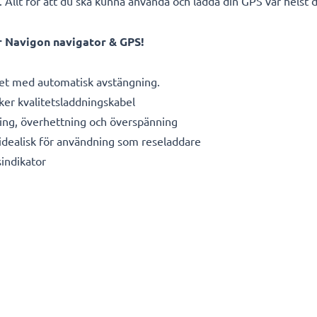
. Allt för att du ska kunna använda och ladda din GPS var helst 
r Navigon navigator & GPS!
et med automatisk avstängning.
äker kvalitetsladdningskabel
ing, överhettning och överspänning
dealisk för användning som reseladdare
indikator