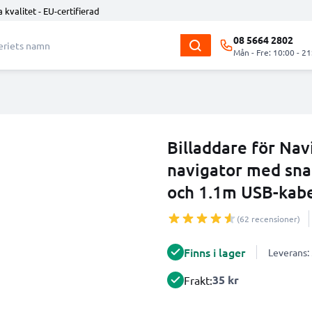
 kvalitet - EU-certifierad
08 5664 2802
Mån - Fre: 10:00 - 21
Billaddare för Nav
navigator med sna
och 1.1m USB-kabe
(62 recensioner)
Finns i lager
Leverans:
35 kr
Frakt: