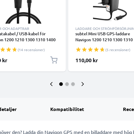
R OCH ADAPTRAR
LADDARE OCH STRÖMFÖRSÖRJNI
takabel / USB-kabel för
subtel Mini USB GPS-laddare
on 1200 1210 1300 1310 1400
Navigon 1200 1210 1300 1310
0 Easy 20 Plus 2100 2100 max
1410 20 Easy 20 Plus 2100 21
(14 recensioner)
(5 recensioner)
avigator/tracker - 1m 1A
2110 - adapter för navigator G
add PVC - svart
tracker
0 kr
110,00 kr
öringskabel
detaljer
Kompatibilitet
Rece
ehöver den? Ladda din Navigon GPS med en billaddare med hög k