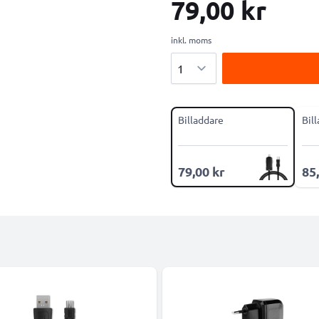
79,00 kr
inkl. moms
Antal
Billaddare
Bil
79,00 kr
85