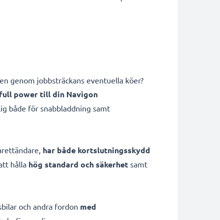
utten genom jobbsträckans eventuella köer?
full power till din Navigon
ig både för snabbladdning samt
garettändare,
har både kortslutningsskydd
att hålla
hög standard och säkerhet
samt
sbilar och andra fordon
med