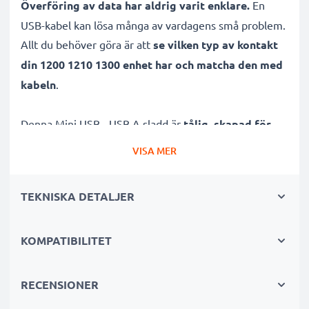
Överföring av data har aldrig varit enklare.
En
USB-kabel kan lösa många av vardagens små problem.
Allt du behöver göra är att
se vilken typ av kontakt
din 1200 1210 1300 enhet har och matcha den med
kabeln
.
Denna Mini USB - USB A sladd är
tålig, skapad för
snabb 1A överföring
samt pålitlig vid lång
VISA MER
användning.
Sladdens 1m längd och PVC material
gör sladden hållbar
, vilket sparar dig pengar.
TEKNISKA DETALJER
Självklart stödjer den även både software samt
firmware-uppdateringar.
KOMPATIBILITET
Många fördelar med denna ersättningskabel /
datakabel för din Navigon navigator, GPS eller
RECENSIONER
tracker!