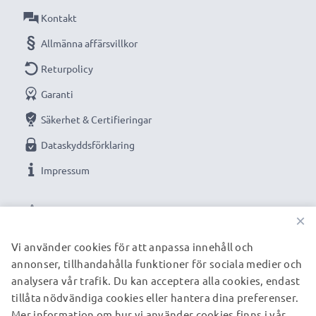
Anslutning 2: USB A adapter
Kontakt
Version: USB 2.0
Allmänna affärsvillkor
1m lång sladd
Returpolicy
Färg: svart
Garanti
Optimerad för bland annat:
Navigon 1200 1210
Säkerhet & Certifieringar
1300 1310 1400 1410 20 Easy 20 Plus 2100 2100 max
Dataskyddsförklaring
2110 GPS, navigator, tracker med flera.
Impressum
VÅRA BETALNINGSALTERNATIV
★
3 års garanti
★
×
Vi grundades år 2004 och är en internationell
Vi använder cookies för att anpassa innehåll och
specialist som endast erbjuder kvalitetsprodukter.
annonser, tillhandahålla funktioner för sociala medier och
VÅRA FRAKTPARTNERS
Därför har vi en garanti på 36 månader!
analysera vår trafik. Du kan acceptera alla cookies, endast
tillåta nödvändiga cookies eller hantera dina preferenser.
Mer information om hur vi använder cookies finns i vår
© subtel.se 2026