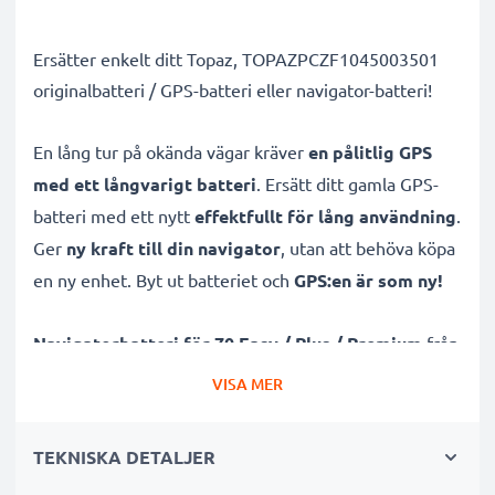
Ersätter enkelt ditt Topaz, TOPAZPCZF1045003501
originalbatteri / GPS-batteri eller navigator-batteri!
En lång tur på okända vägar kräver
en pålitlig GPS
med ett långvarigt batteri
. Ersätt ditt gamla GPS-
batteri med ett nytt
effektfullt för lång användning
.
Ger
ny kraft till din navigator
, utan att behöva köpa
en ny enhet. Byt ut batteriet och
GPS:en är som ny!
Navigatorbatteri för 70 Easy / Plus / Premium
från
CELLONIC hjälper dig på vägen oberoende om du
VISA MER
behöver mer laddning till vardags eller är ute på
språng. Med
lång batteritid
garanterar vi maximal
TEKNISKA DETALJER
frihet, även utan strömkälla. Kan även agera