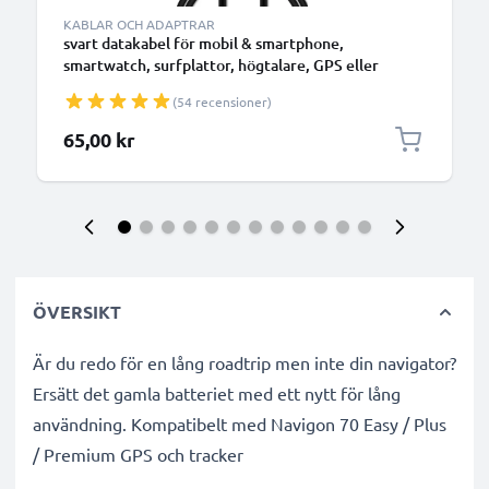
KABLAR OCH ADAPTRAR
svart datakabel för mobil & smartphone,
smartwatch, surfplattor, högtalare, GPS eller
hörlurar - 1m 1A för snabb överföring - PVC USB-
(54 recensioner)
sladd
65,00 kr
ÖVERSIKT
Är du redo för en lång roadtrip men inte din navigator?
Ersätt det gamla batteriet med ett nytt för lång
användning. Kompatibelt med Navigon 70 Easy / Plus
/ Premium GPS och tracker