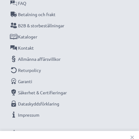
originalbatteri
FAQ
, med pålitlig laddning varje gång
Betalning och frakt
Ersättningsbatteri från CELLONIC - en trygg strömkälla
B2B & storbeställningar
till ett rimligt pris.
Kataloger
Teknisk data
Kontakt
Spänning
: 3.6V - 3.7V
Allmänna affärsvillkor
Returpolicy
Cellteknik
: litium polymer
Garanti
Kapacitet
: 1200mAh
Säkerhet & Certifieringar
Dataskyddsförklaring
Färg
: svart
Impressum
Mått
: 60.24 x 36.53 x 4.92mm
VÅRA BETALNINGSALTERNATIV
×