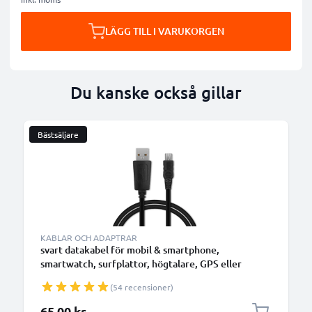
LÄGG TILL I VARUKORGEN
Du kanske också gillar
Bästsäljare
KABLAR OCH ADAPTRAR
svart datakabel för mobil & smartphone,
smartwatch, surfplattor, högtalare, GPS eller
hörlurar - 1m 1A för snabb överföring - PVC USB-
(54 recensioner)
sladd
65,00 kr