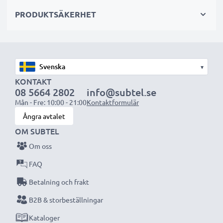
PRODUKTSÄKERHET
OBS:
Ladda batterierna helt innan första användning
för bästa resultat och livslängd.
Varje CELLONIC batteri genomgår noggranna
▾
tester för bästa prestanda och hållbarhet. Beställ
KONTAKT
08 5664 2802
info@subtel.se
nu – snabb leverans & 3 års garanti!
Mån - Fre: 10:00 - 21:00
Kontaktformulär
Ångra avtalet
OM SUBTEL
Om oss
FAQ
Betalning och frakt
B2B & storbeställningar
Kataloger