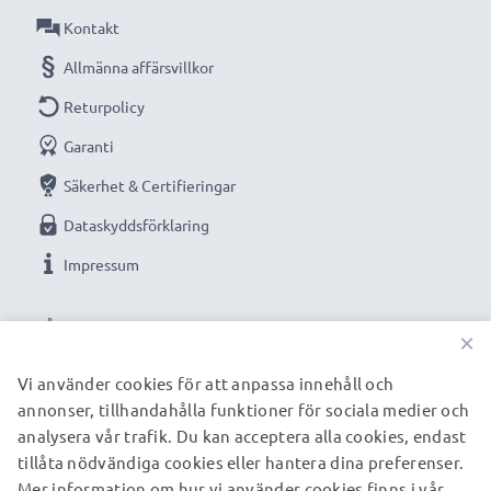
Kontakt
Allmänna affärsvillkor
Returpolicy
Garanti
Säkerhet & Certifieringar
Dataskyddsförklaring
Impressum
VÅRA BETALNINGSALTERNATIV
×
Vi använder cookies för att anpassa innehåll och
annonser, tillhandahålla funktioner för sociala medier och
VÅRA FRAKTPARTNERS
analysera vår trafik. Du kan acceptera alla cookies, endast
tillåta nödvändiga cookies eller hantera dina preferenser.
Mer information om hur vi använder cookies finns i vår
© subtel.se 2026