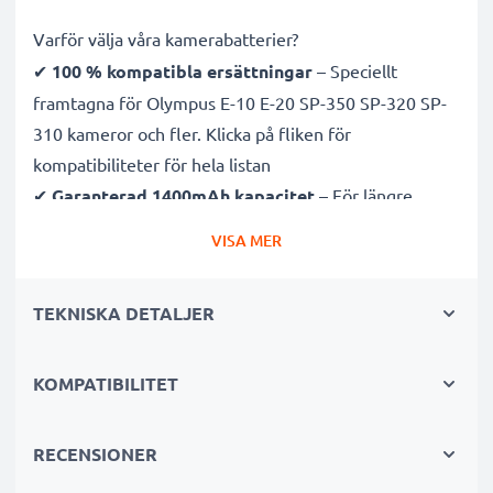
Varför välja våra kamerabatterier?
✔
100 % kompatibla ersättningar
– Speciellt
framtagna för Olympus E-10 E-20 SP-350 SP-320 SP-
310 kameror och fler. Klicka på fliken för
kompatibiliteter för hela listan
✔
Garanterad 1400mAh kapacitet
– För längre
fotosessioner med färre laddningsavbrott
VISA MER
✔
Avancerad litium Ion teknik
– Stabil effekt, lång
livslängd och effektiv prestanda
TEKNISKA DETALJER
✔
Hög kvalitet & säkerhet
– Noggrant testade för
att uppfylla högsta krav
✔
KOMPATIBILITET
Enkel installation & perfekt passform
– Fungerar
även med original laddare
RECENSIONER