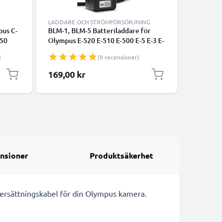
LADDARE OCH STRÖMFÖRSÖRJNING
ERSÄTTNI
pus C-
BLM-1, BLM-5 Batteriladdare för
2x BLM-1
-50
Olympus E-520 E-510 E-500 E-5 E-3 E-
E-520 E-5
 FE-
1 E-330 E-300 E-30 C-8080 C-5060 C-
300 E-30
)
(9 recensioner)
mAh
7070 Kamerabatterier från
1600mAh 
d lång
CELLONIC
med lång
169,00 kr
290,00
nsioner
Produktsäkerhet
A ersättningskabel för din Olympus kamera.