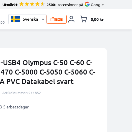
Utmärkt
2500+
recensioner på
Google
B2B
0,00 kr
▾
Toggle minicart, V
:00
CB-USB4 Olympus C-50 C-60 C-
-470 C-5000 C-5050 C-5060 C-
A PVC Datakabel svart
Artikelnummer: 911852
 3-5 arbetsdagar