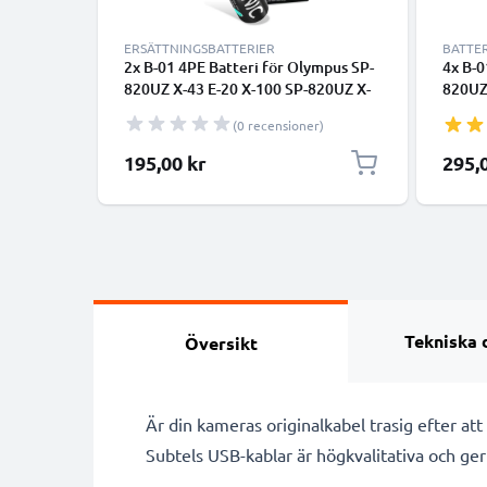
ERSÄTTNINGSBATTERIER
BATTE
2x B-01 4PE Batteri för Olympus SP-
4x B-0
820UZ X-43 E-20 X-100 SP-820UZ X-
820UZ
30 SP-310, 2600mAh Kamera-
30 SP
(0 recensioner)
ersättningsbatteri med lång
ersätt
batteritid
batter
195,00 kr
295,
Tekniska 
Översikt
Är din kameras originalkabel trasig efter at
Subtels USB-kablar är högkvalitativa och ger 