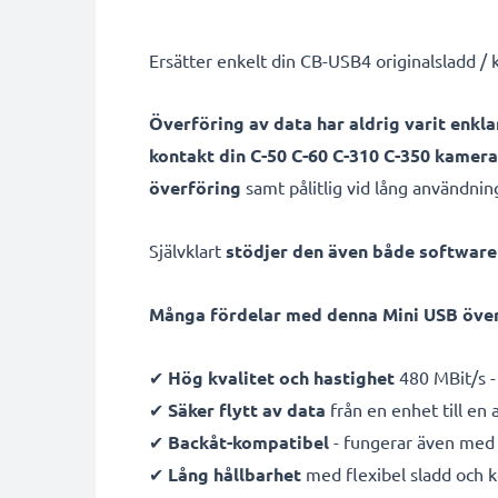
Ersätter enkelt din CB-USB4 originalsladd /
Överföring av data har aldrig varit enkla
kontakt din C-50 C-60 C-310 C-350 kamer
överföring
samt pålitlig vid lång användnin
Självklart
stödjer den även både softwar
Många fördelar med denna Mini USB över
✔
Hög kvalitet och hastighet
480 MBit/s -
✔
Säker flytt av data
från en enhet till en
✔
Backåt-kompatibel
- fungerar även med 
✔
Lång hållbarhet
med flexibel sladd och 