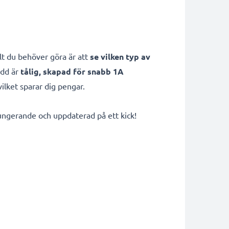
t du behöver göra är att
se vilken typ av
add är
tålig, skapad för snabb 1A
 vilket sparar dig pengar.
 fungerande och uppdaterad på ett kick!
g