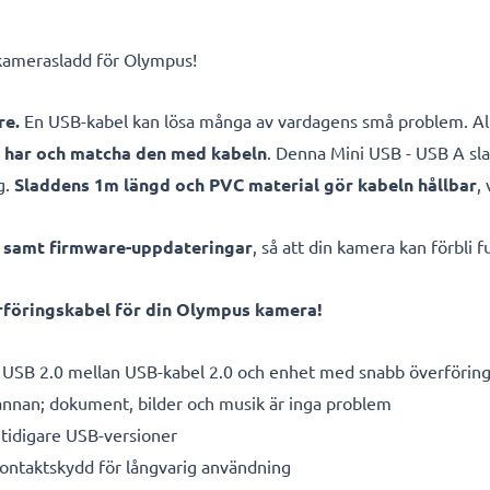
 kamerasladd för Olympus!
re.
En USB-kabel kan lösa många av vardagens små problem. All
a har och matcha den med kabeln
. Denna Mini USB - USB A sl
g.
Sladdens 1m längd och PVC material gör kabeln hållbar
,
e samt firmware-uppdateringar
, så att din kamera kan förbli
föringskabel för din Olympus kamera!
 USB 2.0 mellan USB-kabel 2.0 och enhet med snabb överförin
 annan; dokument, bilder och musik är inga problem
tidigare USB-versioner
kontaktskydd för långvarig användning