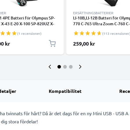
RIER
ERSÄTTNINGSBATTERIER
1 4PE Batteri för Olympus SP-
LI-10B,LI-12B Batteri för Olym
 X-43 E-20 X-100 SP-820UZ X-
770 C-765 Ultra Zoom C-760 C
-310, 2600mAh Kamera-
Zoom C-60 C-70 C-5000 C-7000
(1 recensioner)
(113 recensioner
ningsbatteri med lång
200 Stylus 300 Mju 400, 1100
itid
Kamera-ersättningsbatteri me
00 kr
259,00 kr
batteritid
detaljer
Kompatibilitet
Rece
t ha tvinnats för hårt? Då är det dags för en ny Mini USB - USB 
dig stora fördelar!