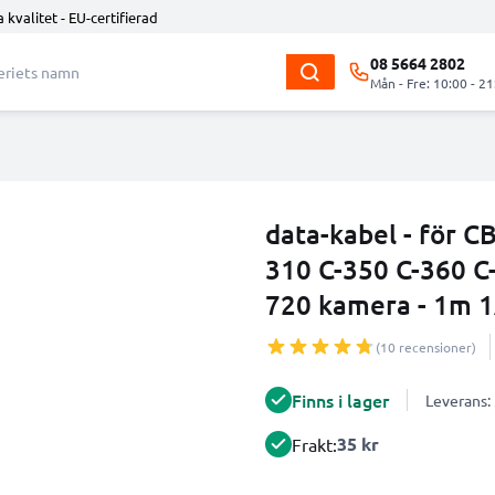
 kvalitet - EU-certifierad
08 5664 2802
Mån - Fre: 10:00 - 21
data-kabel - för 
310 C-350 C-360 C
720 kamera - 1m 1
(10 recensioner)
Finns i lager
Leverans:
35 kr
Frakt: