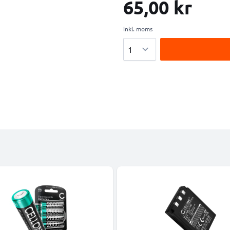
65,00 kr
inkl. moms
Antal