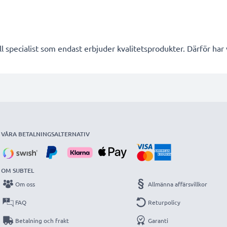
l specialist som endast erbjuder kvalitetsprodukter. Därför har
VÅRA BETALNINGSALTERNATIV
OM SUBTEL
Om oss
Allmänna affärsvillkor
FAQ
Returpolicy
Betalning och frakt
Garanti